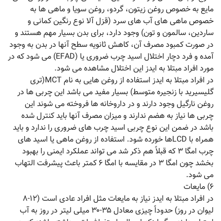
مایع به خصوص روغن زیتون، گردو، روغن سویا و ماهی ها به
خصوص ماهی های آب های سرد (قزل آلا نوع رنگین کمانی و
ساردین، سالمون و تون) وجود دارد، برای بدن بسیار مهم هستند و
در صورت کمبود مصرف آن، کاهش ثانویه سطح آنها در بدن به وجود
آمده و فرد دچار اختلال اسید چرب ضروری یا (EFAD) می شود که در
مورد افراد مبتلا به ایدز این اختلال مشاهده می شود.
در افراد مبتلا به ایدز استفاده از روغن هایی به نام MCT(تری
گلیسیرید با زنجیره متوسط) بسیار مفید می باشد این چربی ها در
روغن نارگیل وجود دارند و در داروخانه ها فروخته می شوند این
چربی ها نیاز به هضم ندارند و میزان مصرف آنها باید کنترل شده
باشد در ضمن این نوع چربی اسید چرب های ضروری را ندارد و باید
همراه با LCDها خورده شود. استفاده از روغن ماهی یا اسید های
چرب امگا ۳ که قبلاً هم ذکر شد می تواند عملکرد ایمنی را بهبود
بخشد چون امگا ۳ در مقایسه با امگا ۶ کمتر باعث پیشرفت التهاب
می شود.
۶) مایعات
در افراد مبتلا به ایدز نیاز به مایعات مثل افراد عادی است (۱۲-۸
لیوان در روز) حدوداً چیزی معادل ۳۵-۳۰ میلی لیتر در روز به آب