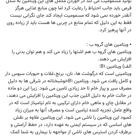
تولید مسمومیت می کند در خوردن مکمل های این ویتامین به شکل
قرص باید جانب احتیاط را رعایت کرد اما چون منابع غذایی هرگز
آنقدر خورده نمی شود که مسمومیت ایجاد کند جای نگرانی نیست
فقط به این دلیل که تمام منابع در چربی ها هست باید از زیاده روی
در آنها پرهیز کرد.
▪ ویتامین های گروه ب :
ویتامین های گروه ب هم اشتها را زیاد می کند و هم توان بدنی را
افزایش می دهند.
الف) ویتامین B۱:
ویتامینی است که درگوشت ها، نان، برنج،غلات و حبوبات سبوس دار
و کامل یافت می شود. ویتامین B۱خوشبختانه در شرقی ها به دلیل
مصرف سیر و پیاز خام تا حد زیادی تامین می شود. زیرا این دو ماده
در حالت خام به دلیل اللین جذب این ویتامین را افزایش می دهند،
در مقابل چای و ماهی خام دارای ترکیبی به نام تیامیناز است که در
واقع عامل تجزیه کننده تیامین است و مصرف آنها به میزان زیاد
کمبود این ویتامین را ناشی می شود. این ویتامین علاوه بر نقش
های اساسی که در سیستم ایمنی به عهده دارد، در حفظ آرامش و
برطرف کردن استرس های ناشی از مواجهه با بیماری به شما کمک