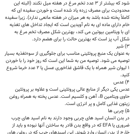
شود که بیشتر از ۳ عدد تخم مرغ در هفته میل نکنند (البته این
محدودیت برای مصرف زرده یاد شده است و خوردن سفیده ای که
کاملاً پخته شده باشد به هر میزان در هفته مانعی ندارد). زیرا سفیده
خام دارای ماده ای به نام آویدین است که ایجاد تداخل های تغذیه
ای با ویتامین بیوتین می کند، بهترین شکل مصرف تخم مرغ به
شکل آب پز است که بهترین حالت را برای هضم دارد.
۳) شیر
به عنوان یک منبع پروتئینی مناسب برای جلوگیری از سوءتغذیه بسیار
توصیه می شود. توصیه من به شما این است که روز خود را با خوردن
۱ لیوان شیر همراه با یک قاشق غذاخوری عسل یا ۲ عدد خرما شروع
کنید.
۴) عدس
عدس یکی دیگر از منابع عالی پروتئینی است و علاوه بر پروتئین
حاوی ویتامین B، آهن و کلسیم است. عدس پخته به همراه روغن
زیتون غذایی کامل و پر انرژی است.
۵) چربی ها
در بدن انسان اسید های چربی وجود دارند به نام اسید های چرب
ضروری یا EFA که در واقع بدن قادر به ساختن آنها نبوده و باید از
خارج از بدن انسان وارد شوند. این اسیدهای چرب که در روغن های