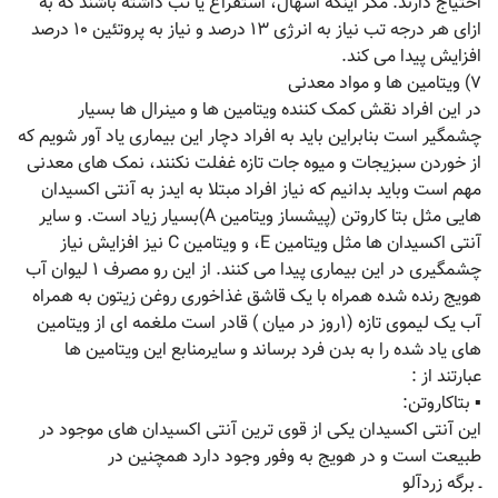
احتیاج دارند. مگر اینکه اسهال، استفراغ یا تب داشته باشند که به
ازای هر درجه تب نیاز به انرژی ۱۳ درصد و نیاز به پروتئین ۱۰ درصد
افزایش پیدا می کند.
۷) ویتامین ها و مواد معدنی
در این افراد نقش کمک کننده ویتامین ها و مینرال ها بسیار
چشمگیر است بنابراین باید به افراد دچار این بیماری یاد آور شویم که
از خوردن سبزیجات و میوه جات تازه غفلت نکنند، نمک های معدنی
مهم است وباید بدانیم که نیاز افراد مبتلا به ایدز به آنتی اکسیدان
هایی مثل بتا کاروتن (پیشساز ویتامین A)بسیار زیاد است. و سایر
آنتی اکسیدان ها مثل ویتامین E، و ویتامین C نیز افزایش نیاز
چشمگیری در این بیماری پیدا می کنند. از این رو مصرف ۱ لیوان آب
هویج رنده شده همراه با یک قاشق غذاخوری روغن زیتون به همراه
آب یک لیموی تازه (۱روز در میان ) قادر است ملغمه ای از ویتامین
های یاد شده را به بدن فرد برساند و سایرمنابع این ویتامین ها
عبارتند از :
▪ بتاکاروتن:
این آنتی اکسیدان یکی از قوی ترین آنتی اکسیدان های موجود در
طبیعت است و در هویج به وفور وجود دارد همچنین در
ـ برگه زردآلو