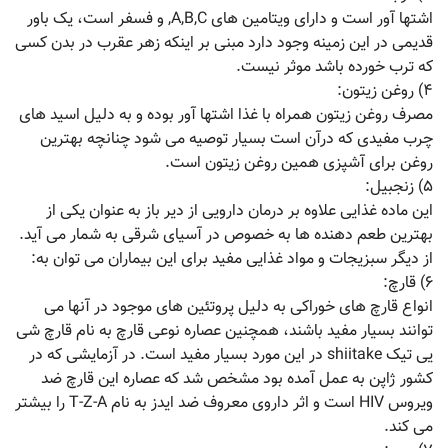
اشتها آور است و دارای ویتامین های A,B,C, و فسفر است، یک باور
قدیمی در این زمینه وجود دارد مبنی بر اینکه زهر عقرب در بدن کسی
که ترب خورده باشد موثر نیست.
۴) روغن زیتون:
مصرف روغن زیتون همراه با غذا اشتها آور بوده و به دلیل اسید های
چرب مفیدی که درآن است بسیار توصیه می شود چنانچه بهترین
روغن برای آشپزی همین روغن زیتون است.
۵) زنجبیل:
این ماده غذایی علاوه بر درمان دارویی از دیر باز به عنوان یکی از
بهترین طعم دهنده ها به خصوص در آسیای شرقی به شمار می آید.
از دیگر سبزیجات و مواد غذایی مفید برای این بیماران می توان به:
۶) قارچ:
انواع قارچ های خوراکی به دلیل پروتئین های موجود در آنها می
توانند بسیار مفید باشند، همچنین عصاره نوعی قارچ به نام قارچ شی
یی تیک shiitake در این مورد بسیار مفید است. در آزمایشی که در
کشور ژاپن به عمل آمده بود مشخص شد که عصاره این قارچ ضد
ویروس HIV است و اثر داروی معروف ضد ایدز به نام T-Z-A را بیشتر
می کند.