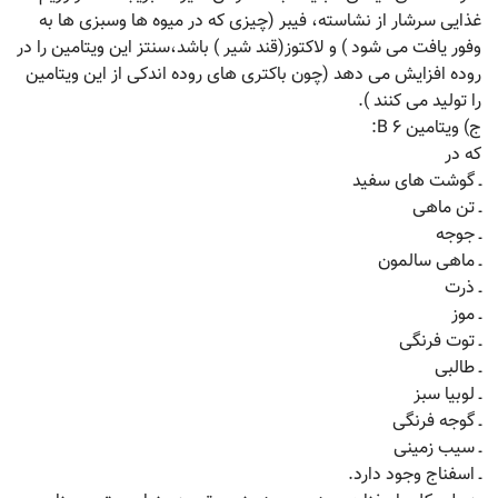
غذایی سرشار از نشاسته، فیبر (چیزی که در میوه ها وسبزی ها به
وفور یافت می شود ) و لاکتوز(قند شیر ) باشد،سنتز این ویتامین را در
روده افزایش می دهد (چون باکتری های روده اندکی از این ویتامین
را تولید می کنند ).
ج) ویتامین ۶ B:
که در
ـ گوشت های سفید
ـ تن ماهی
ـ جوجه
ـ ماهی سالمون
ـ ذرت
ـ موز
ـ توت فرنگی
ـ طالبی
ـ لوبیا سبز
ـ گوجه فرنگی
ـ سیب زمینی
ـ اسفناج وجود دارد.