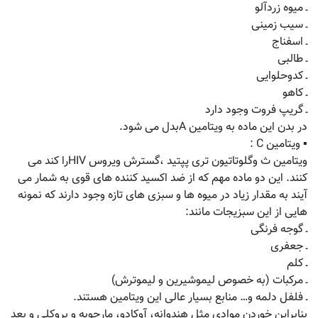
ـ میوه زردآلو
ـ سیب زمینی
ـ اسفناج
ـ طالبی
ـ کدوحلوایی
ـ کاهو
ـ گریپ فروت وجود دارد
در بدن این ماده به ویتامین Aبدل می شود.
▪ ویتامین C :
ویتامین ث وگلوتاتیون تری پپتید ،گسترش ویروس HIVرا کند می
کنند. این دو ماده مهم که از ضد اکسید کننده های قوی به شمار می
آیند به مقدار زیاد در میوه ها و سبزی های تازه وجود دارند که نمونه
هایی از این سبزیجات مانند:
ـ گوجه فرنگی
ـ جعفری
ـ کلم
ـ مرکبات (به خصوص لیموشیرین و لیموترش)
ـ فلفل دلمه و… منابع بسیار عالی این ویتامین هستند.
بنابراین خوردن موادی مثل هندوانه، آوکادو، مارچوبه و بروکلی و بعد