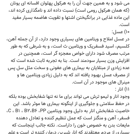
می شود و به همین جهت آن را به هرکول پهلوان افسانه ای یونان
(که همان هرکول رومی است) نسبت داده اند و نامگذاری کرده اند،
این ماده غذایی در برانگیختن اشتها و تقویت هاضمه بسیار مفید
است.
۱۰) عسل:
در عسل املاح و ویتامین های بسیاری وجود دارد، از آن جمله آهن،
کلسیم، اسید فسفریک و ویتامین ث است، و به شرطی که به طور
مرتب مصرف شود دارای خواص معجزه گر است، همچنین در
افزایش وزن بسیار سودمند است. بنا به تجربه ثابت شده است که
عده زیادی از مبتلایان به بیماری های عفونی و سخت مثل سل پس
از مصرف عسل بهبود یافته اند که به دلیل زیادی ویتامین ها و
مینرال های موجود در آن است.
۱۱) انار :
وجود انار و لیمو ترش می تواند برای ما نه تنها شفابخش بوده بلکه
در حفظ سلامتی و جلوگیری از اینگونه بیماری ها موثر باشد. این
خاصیت شفابخش انار به دلیل وجود ویتامین C ، B۱ ، B۲،B۶ ،PP،
فسفر، آهن و منگنز است که عمل تنظیم کننده و تعادل دهنده
مایعات بدن به خصوص خون را داراست. نکته جالب اینجاست که
بسیاری از مردم معتقدند که انار شیرین درمان کننده تر است و علم