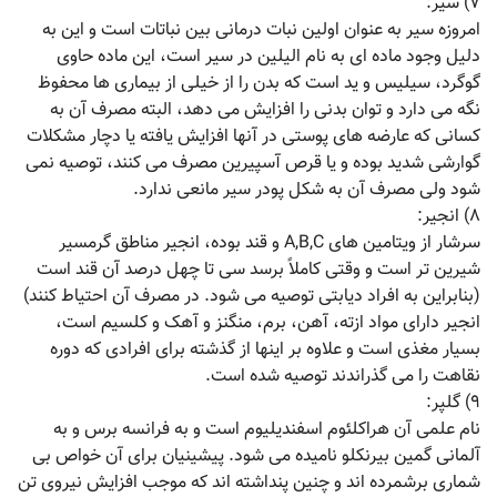
۷) سیر:
امروزه سیر به عنوان اولین نبات درمانی بین نباتات است و این به
دلیل وجود ماده ای به نام الیلین در سیر است، این ماده حاوی
گوگرد، سیلیس و ید است که بدن را از خیلی از بیماری ها محفوظ
نگه می دارد و توان بدنی را افزایش می دهد، البته مصرف آن به
کسانی که عارضه های پوستی در آنها افزایش یافته یا دچار مشکلات
گوارشی شدید بوده و یا قرص آسپیرین مصرف می کنند، توصیه نمی
شود ولی مصرف آن به شکل پودر سیر مانعی ندارد.
۸) انجیر:
سرشار از ویتامین های A,B,C و قند بوده، انجیر مناطق گرمسیر
شیرین تر است و وقتی کاملاً برسد سی تا چهل درصد آن قند است
(بنابراین به افراد دیابتی توصیه می شود. در مصرف آن احتیاط کنند)
انجیر دارای مواد ازته، آهن، برم، منگنز و آهک و کلسیم است،
بسیار مغذی است و علاوه بر اینها از گذشته برای افرادی که دوره
نقاهت را می گذراندند توصیه شده است.
۹) گلپر:
نام علمی آن هراکلئوم اسفندیلیوم است و به فرانسه برس و به
آلمانی گمین بیرنکلو نامیده می شود. پیشینیان برای آن خواص بی
شماری برشمرده اند و چنین پنداشته اند که موجب افزایش نیروی تن