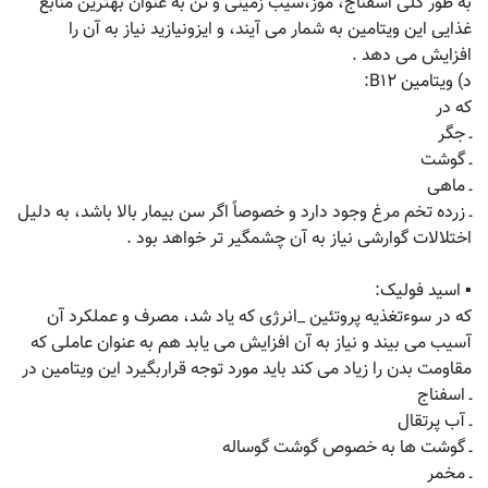
به طور کلی اسفناج، موز،سیب زمینی و تن به عنوان بهترین منابع
غذایی این ویتامین به شمار می آیند، و ایزونیازید نیاز به آن را
افزایش می دهد .
د) ویتامین B۱۲:
که در
ـ جگر
ـ گوشت
ـ ماهی
ـ زرده تخم مرغ وجود دارد و خصوصاً اگر سن بیمار بالا باشد، به دلیل
اختلالات گوارشی نیاز به آن چشمگیر تر خواهد بود .
▪ اسید فولیک:
که در سوءتغذیه پروتئین _انرژی که یاد شد، مصرف و عملکرد آن
آسیب می بیند و نیاز به آن افزایش می یابد هم به عنوان عاملی که
مقاومت بدن را زیاد می کند باید مورد توجه قراربگیرد این ویتامین در
ـ اسفناج
ـ آب پرتقال
ـ گوشت ها به خصوص گوشت گوساله
ـ مخمر