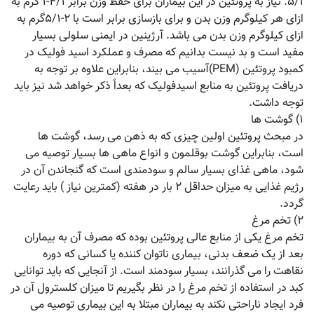
۵/۱. نیاز به پروتئین در این بیماران برای حفظ وزن برابر ۴/۱-۱ گرم به
ازای هر کیلوگرم وزن بدن و برای بازسازی برابر است با ۲-۵/۱گرم به
ازای کیلوگرم وزن بدن می باشد. آرژینین در ایمنی سلولی بسیار
مفید است و بد نیست بدانیم که مصرف و عملکرد اسید فولیک در
کمبود پروتئین (PEM)آسیب می بیند، بنابراین علاوه بر توجه به
دریافت پروتئین به منابع اسیدفولیک که بعداً ذکر خواهد شد نیز باید
توجه داشت.
۱) گوشت ها
در مبحث پروتئین اولین چیزی که به ذهن می رسد، گوشت ها
است، بنابراین گوشت بوقلمون و انواع ماهی ها بسیار توصیه می
شود، ماهی غذای بسیار سالم و سودمندی است که گنجاندن آن در
رژیم غذایی به میزان حداقل ۲ بار در هفته (کمترین نیاز ) باید رعایت
گردد.
۲) تخم مرغ
تخم مرغ یکی از منابع عالی پروتئین بوده که مصرف آن به بیماران
بعد از یک ضعف بدنی، بیماری ناتوان کننده یا کسانی که دوره
نقاهت را می گذرانند، بسیار سودمند است. از آنجایی که باید توانایی
کبد در استفاده از تخم مرغ را در نظر بگیریم تا میزان کلسترول آن در
فرد ایجاد ناراحتی نکند به بیماران مبتلا به این بیماری توصیه می