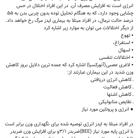
انرژی است نه افزایش مصرف آن. در این افراد اختلال در حس
چشایی وجود دارد، که به هنگام تحلیل توده بدون چربی بدن به ۵۵
درصد حالت نرمال، در افراد مبتلا به بیماری ایدز مرگ رخ خواهد داد.
از دیگر اختلالات می توان به موارد زیر اشاره کرد
▪ تهوع
▪ استفراغ،
▪ اسهال
▪ اختلالات تنفسی
▪ لاغری عصبی(آنورکسیا) اشاره کرد که عمده ترین دلایل بروز کاهش
وزن شدید در این بیماران عبارتند از:
ـ کاهش انرژی دریافتی
ـ کاهش فعالیت
ـ کاهش اشتها
ـ نقایص متابولیکی
● انرژی و پروتئین مورد نیاز
در افراد مبتلا به ایدز انرژی توصیه شده برای نگهداری وزن برابر است
با انرژی پایه مورد نیاز (BEE)ضربدر ۳/۱و برای افزایش وزن ضربدر