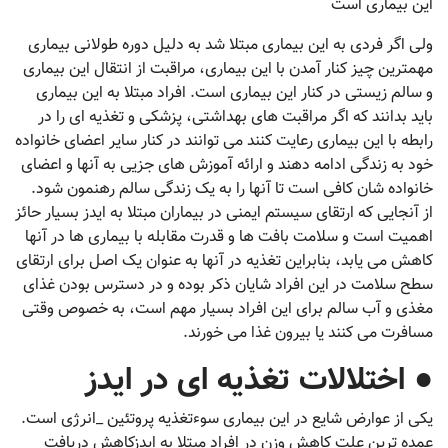
این بیماری است
ولی اگر فردی به این بیماری مبتلا شد به دلیل دوره طولانی بیماری
مهمترین چیز کنار آمدن با این بیماری، مراقبت از انتقال این بیماری
و سالم زیستی در کنار این بیماری است. افراد مبتلا به این بیماری
باید بدانند که اگر مراقبت های بهداشتی، پزشکی و تغذیه ای را در
رابطه با این بیماری رعایت کنند می توانند در کنار سایر اعضای خانواده
خود به زندگی ادامه دهند و ارائه آموزش های جزیی به آنها و اعضای
خانواده شان کافی است تا آنها را به یک زندگی سالم رهنمون شود.
از آنجایی که ارتقای سیستم ایمنی در بیماران مبتلا به ایدز بسیار حائز
اهمیت است و سلامت بافت ها و قدرت مقابله با بیماری ها در آنها
کاهش می یابد، بنابراین تغذیه در آنها به عنوان یک اصل برای ارتقای
سطح سلامت در این افراد شایان ذکر بوده و در دسترس بودن غذای
مغذی و آب سالم برای این افراد بسیار مهم است، به خصوص وقتی
مسافرت می کنند یا بیرون غذا می خورند.
● اختلالات تغذیه ای در ایدز
یکی از عوارض شایع در این بیماری سوءتغذیه پروتئین _انرژی است.
عمده ترین علت کاهش وزن در افراد مبتلا به ایدزکاهش دریافت