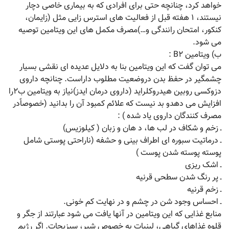
خواهد کرد، چنانچه حتی برای افرادی که به بیماری خاصی دچار
نیستند، ۱ هفته قبل از فعالیت های استرس زایی مثل (زایمان،
کنکور، امتحان رانندگی و…)مصرف مکمل های این ویتامین توصیه
می شود.
ب) ویتامین B۲ :
می توان گفت که این ویتامین بنا به دلایل عدیده ای نقشی بسیار
چشمگیر در حفظ بدن دروضعیت مطلوب داراست. چنانچه داروی
دزوکسی روبین هیدروکلراید (داروی درمان ایدز)نیاز به ویتامین ب۲را
افزایش می دهدو بد نیست که علائم کمبود آن را بدانید (خصوصاًدر
مصرف کنندگان داروی یاد شده ) :
ـ زخم و شکاف در لب ها، د هان و زبان ( کیلوزیس)
ـ درماتیت سبوره ای اطراف بینی و حشفه (ناراحتی پوستی شامل
پوسته پوسته شدن پوست )
ـ اشک ریزی
ـ پر رنگ شدن سطحی قرنیه
ـ زخم قرنیه
ـ احساس وجود شن در چشم و در نهایت کم خونی.
منابع غذایی که این ویتامین در آنها یافت می شود عبارتند از جگر و
قلوه غذاهای گیاهی، لبنیات به خصوص شیر، سبزیجات. اگر رژیم