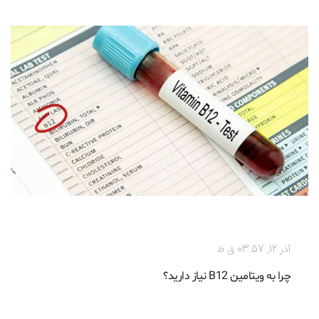
رژیم غذایی
آذر 12, 03:57 ق ظ
چرا به ویتامین B12 نیاز دارید؟