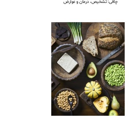
چاقی: تشخیص، درمان و عوارض
رژیم غذایی