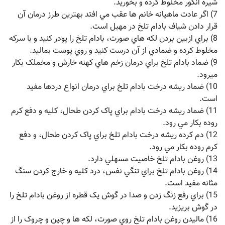
شيره انگور مخلوط کرده و بخوريد.
7) اگر عادت ماهيانه خانم ها عقب مي افتد بهترين طرز درمان آن
قرار دادن شياف بادام تلخ در مهبل است.
8) براي ازبين بردن لکه هاي صورت، بادام تلخ را پودر کنيد و با سرکه
مخلوط کرده و ضمادي از آن درست کنيد و روي پوست بماليد.
9) ضماد بادام تلخ براي درمان زخم هاي کهنه خارش و مخملک بکار
ميرود.
10) ضماد ريشه درخت بادام تلخ براي درمان انواع دردها مفيد
است.
11) ضماد ريشه درخت بادام براي پاک کردن طحال، کليه و دفع کرم
روده بکار مي رود.
12) دم کرده ريشه درخت بادام تلخ براي پاک کردن طحال، و دفع
کرم روده بکار مي رود.
13) روغن بادام تلخ خاصيت مسهلي دارد.
14) روغن بادام تلخ براي تنگي نفس، درد کليه و خارج کردن سنگ
مثانه مفيد است.
15) براي رفع زنگ زدن و صدا در گوش يک قطره از روغن بادام تلخ را
در گوش بريزيد.
16) ماليدن روغن بادام تلخ روي صورت، لکه ها و چين و چروک را از