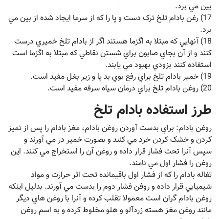
بين مي برد.
17) رغن بادام تلخ ترک دست و پا را که از سرما ايجاد شده از بين مي
برد.
18) آنهايي که مبتلا به اگزما هستند اگر از بادام تلخ خميري درست
کنند و از آن بجاي صابون براي شستن نقاطي که مبتلا به اگزما است
استفاده کنند بزودي بهبود مي يابند.
19) خمير بادام تلخ براي رفع بوي بد پا و زير بغل مفيد است.
20) روغن بادام تلخ براي درمان سياه سرفه مفيد است.
طرز استفاده بادام تلخ
روغن بادام: براي بدست آوردن روغن بادام، مغز بادام را پس از تميز
کردن و خشک کردن خرد مي کنند و بصورت خمير در مي آورند و
سپس آنرا تحت فشار قرار داده و روغن آن را استخراج مي کنند. اين
روغن را فشار اول مي نامند.
تفاله بادام را که از فشار اول باقيمانده تحت اثر حرارت و مواد
شيميايي قرار داده و روفن فشار دوم را بدست مي آورند. بدليل اينکه
روغن بادام گران است معمولا تقلب کرده و آنرا با روغن هاي ديگر
مانند روغن مغز هسته زردآلو و هلو مخلوط کرده و به اسم روغن