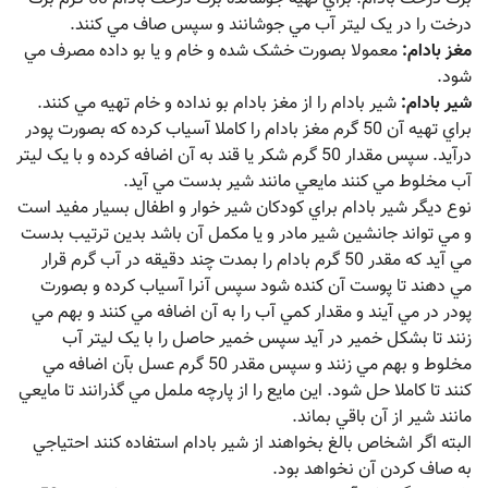
درخت را در يک ليتر آب مي جوشانند و سپس صاف مي کنند.
مغز بادام:
معمولا بصورت خشک شده و خام و يا بو داده مصرف مي
شود.
شير بادام:
شير بادام را از مغز بادام بو نداده و خام تهيه مي کنند.
براي تهيه آن 50 گرم مغز بادام را کاملا آسياب کرده که بصورت پودر
درآيد. سپس مقدار 50 گرم شکر يا قند به آن اضافه کرده و با يک ليتر
آب مخلوط مي کنند مايعي مانند شير بدست مي آيد.
نوع ديگر شير بادام براي کودکان شير خوار و اطفال بسيار مفيد است
و مي تواند جانشين شير مادر و يا مکمل آن باشد بدين ترتيب بدست
مي آيد که مقدر 50 گرم بادام را بمدت چند دقيقه در آب گرم قرار
مي دهند تا پوست آن کنده شود سپس آنرا آسياب کرده و بصورت
پودر در مي آيند و مقدار کمي آب را به آن اضافه مي کنند و بهم مي
زنند تا بشکل خمير در آيد سپس خمير حاصل را با يک ليتر آب
مخلوط و بهم مي زنند و سپس مقدر 50 گرم عسل بآن اضافه مي
کنند تا کاملا حل شود. اين مايع را از پارچه ململ مي گذرانند تا مايعي
مانند شير از آن باقي بماند.
البته اگر اشخاص بالغ بخواهند از شير بادام استفاده کنند احتياجي
به صاف کردن آن نخواهد بود.