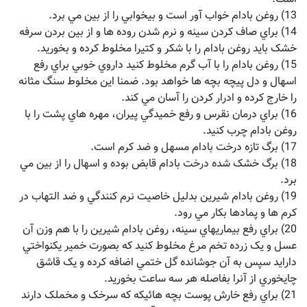
13) روغن بادام خواب آور است و بيخوابي را از بين مي برد.
14) براي صاف کردن سينه و نرم شدن روده ها و از بين بردن سرفه
خشک بايد روغن بادام را با شکر و کتيرا مخلوط کرده و بخوريد.
15) روغن بادام را با آب گرم مخلوط کنيد داروي خوبي براي رفع
اسهال و دل پيچه بچه ها خواهد بود. ضمنا اين مخلوط سنگ مثانه
را خارج کرده و ادرار کردن را آسان مي کند.
16) براي درمان نقرس و رفع خميدگي پيران، مهره هاي پشت را با
روغن بادام چرب کنيد.
17) برگ تازه درخت بادام مسهل و ضد کرم است.
18) برگ خشک شده درخت بادام قابض بوده و اسهال را از بين مي
برد.
19) روغن بادام شيرين بدليل خاصيت نرم کنندگي و ضد التهاب در
کرم ها و پمادها بکار مي رود.
20) براي رفع بيماريهاي سينه، روغن بادام شيرين را با هم وزن آن
عسل و يک زرده تخم مرغ مخلوط کنيد که بصورت خمير يکنواختي
دارايد سپس به آن جوشانده گل ختمي اضافه کرده و يک قاشق
چايخوري از آنرا بفاصله هر سه ساعت بخوريد.
21) براي رفع خارش پوست بچه هائيکه که سرخک و مخملک دارند