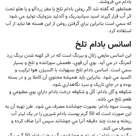
بادام مي فروشند.
همانطور که گفته شد اگر روغن بادام تلخ يا مغز زردآلو و يا هلو تحت
اثر آّب قرار گيرند اسيد سيانيدريک و آلدئيد بنزوئيک توليد مي شود
که سمي است بنابراين براي گرفتن روغن از اين هسته ها نبايد از آب
استفاده کرد.
اسانس بادام تلخ
اين اسانس مايعي زلال و بيرنگ است که در اثر کهنه شدن برنگ زرد
کمرنگ در مي آيد. بوي آن قوي، طعمش سوزاننده و تلخ و بسيار
سمي است. اسانس بادام تلخ بسهولت با اکسيژن هوا ترکيب و
اکسيد مي شود. بنابراين بايد هميشه محتوي آن کاملا پر و در بسته
بوده و در جاي تاريک و سرد نگاهداري شود.
شکوفه و گل بادام: گل و شکوفه درخت بادام داراي بوي مطبوعي و
طعم تلخ مي باشد.
پوست ميوه بادام: بصورت جوشانده مصرف مي شود. طرز تهيه آن به
اين صورت است که 50 گرم پوست بادام شيرين را در يک ليتر آب
ريخته و مدت چند دقيقه آنرا مي جوشانند سپس آنرا صاف کرده و
مصرف مي کنند.
برگ درخت بادام: براي تهيه جوشانده برگ درخت بادام 50 گرم برگ