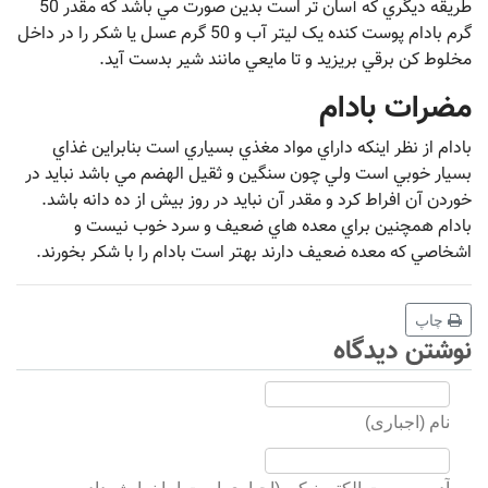
طريقه ديگري که آسان تر است بدين صورت مي باشد که مقدر 50
گرم بادام پوست کنده يک ليتر آب و 50 گرم عسل يا شکر را در داخل
مخلوط کن برقي بريزيد و تا مايعي مانند شير بدست آيد.
مضرات بادام
بادام از نظر اينکه داراي مواد مغذي بسياري است بنابراين غذاي
بسيار خوبي است ولي چون سنگين و ثقيل الهضم مي باشد نبايد در
خوردن آن افراط کرد و مقدر آن نبايد در روز بيش از ده دانه باشد.
بادام همچنين براي معده هاي ضعيف و سرد خوب نيست و
اشخاصي که معده ضعيف دارند بهتر است بادام را با شکر بخورند.
چاپ
نوشتن دیدگاه
نام (اجباری)