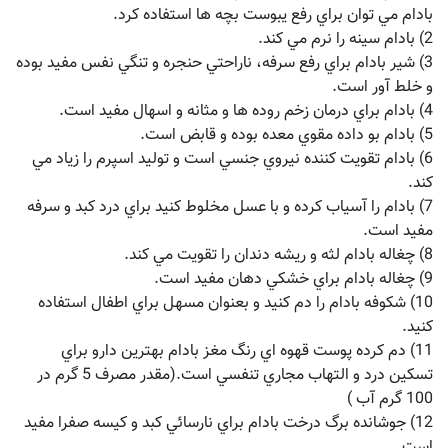
بادام مي توان براي رفع يبوست بچه ها استفاده کرد.
2) بادام سينه را نرم مي کند.
3) شير بادام براي رفع سرفه، ناراحتي حنجره و تنگي نفس مفيد بوده
و خلط آور است.
4) بادام براي درمان زخم روده ها و مثانه و اسهال مفيد است.
5) بادام بو داده مقوي معده بوده و قابض است.
6) بادام تقويت کننده نيروي جنسي است و توليد اسپرم را زياد مي
کند.
7) بادام را آسياب کرده و با عسل مخلوط کنيد براي درد کبد و سرفه
مفيد است.
8) چغاله بادام لثه و ريشه دندان را تقويت مي کند.
9) چغاله بادام براي خشکي دهان مفيد است.
10) شکوفه بادام را دم کنيد و بعنوان مسهل براي اطفال استفاده
کنيد.
11) دم کرده پوست قهوه اي رنگ مغز بادام بهترين دارو براي
تسکين درد و التهاب مجاري تنفسي است.(مقدر مصرف 5 گرم در
100 گرم آب )
12) جوشانده برگ درخت بادام براي نارسائي کبد و کيسه صفرا مفيد
است.