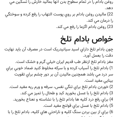
روغن بادام را در تمام سطوح بدن آنها بماليد خارش را تسکين مي
دهد.
22) ماليدن روغن بادام بر روي پوست التهاب را رفع کرده و سوختگي
را درمان مي کند.
23) روغن بادام اگزما را رفع مي کند.
خواص بادام تلخ
چون بادام تلخ داراي اسيد سيانيدريک است در مصرف آن بايد نهايت
دقت را بعمل آورد.
مغز بادام تلخ ازنظر طب قديم ايران خيلي گرم و خشک است.
1) بادام تلخ را آسياب کرده و با سرکه مخلوط کنيد ضماد خوبي براي
سر درد مي باشد همچنين ماليدن آن بر دور چشم براي تقويت
بينايي مفيد است.
2) خوردن بادام تلخ براي تنگي نفس، سرفه و ورم ريه مفيد است.
3) بادام تلخ را با عسل بخوريد کبد و طحال را تميز مي کند.
4) براي رفع درد کليه ها بادام تلخ را با نشاسته و نعناع بخوريد.
5) بادام تلخ با عسل براي قولنج مفيد است.
6) براي از بين بردن سنگ کليه و ناراحتي هاي کليه، بادام تلخ را با