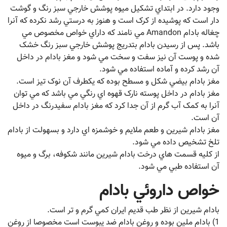
وجود دارد. در ابتداي تشکيل ميوه پوشش خارجي سبز رنگ و گوشت
دار است که پوشيده از کرک است و هنوز به درستي رشد نکرده که آنرا
چغاله بادام Amandon مي نامند که داراي خواص مخصوص مي
باشد. پس از رسيدن بادام بتدريج پوشش خارجي سبز رنگ خشک
شده و پوست آن نيز سفت و سخت مي شود و مغز بادام در داخل
آن رشد کرده و آماده استفاده مي شود.
مغز بادام بيضي شکل و مسطح بوده که يکطرف آن نوک تيز است.
مغز بادام در داخل پوسته نارک قهوه اي رنگي مي باشد که مي توان
آنرا به کمک آب گرم از آن جدا کرد که مغز بادام سفيدرنگ در داخل
آن است.
مغز بادام شيرين و طعم ملايم و خوشمزه اي دارد و بسهولت از بادام
تلخ تشخيص داده مي شود.
از کليه قسمت هاي درخت بادام شيرين مانند شکوفه، برگ و ميوه
آن استفاده طبي مي شود.
خواص داروئي بادام
بادام شيرين از نظر طب قديم ايران کمي گرم و تر است.
1) بادام ملين بوده و روغن بادام ضد يبوست است مخصوصا از روغن