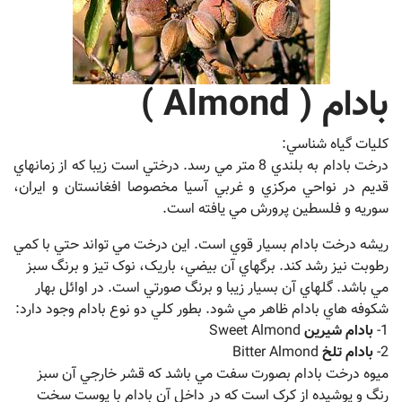
بادام ( Almond )
کليات گياه شناسي:
درخت بادام به بلندي 8 متر مي رسد. درختي است زيبا که از زمانهاي
قديم در نواحي مرکزي و غربي آسيا مخصوصا افغانستان و ايران،
سوريه و فلسطين پرورش مي يافته است.
ريشه درخت بادام بسيار قوي است. اين درخت مي تواند حتي با کمي
رطوبت نيز رشد کند. برگهاي آن بيضي، باريک، نوک تيز و برنگ سبز
مي باشد. گلهاي آن بسيار زيبا و برنگ صورتي است. در اوائل بهار
شکوفه هاي بادام ظاهر مي شود. بطور کلي دو نوع بادام وجود دارد:
1-
بادام شيرين
Sweet Almond
2-
بادام تلخ
Bitter Almond
ميوه درخت بادام بصورت سفت مي باشد که قشر خارجي آن سبز
رنگ و پوشيده از کرک است که در داخل آن بادام با پوست سخت