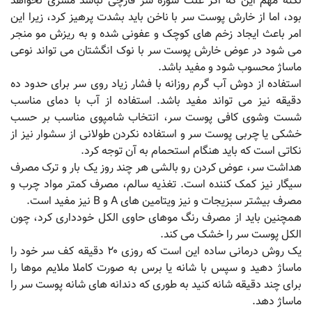
نکته مهم این که اگر علت شوره سر قارچی نباشد مسری نخواهد
بود، اما از خارش پوست سر با ناخن باید بشدت پرهیز کرد، زیرا این
امر باعث ایجاد زخم های کوچک و عفونی شده و به ریزش مو منجر
می شود در عوض خارش پوست سر با نوک انگشتان می تواند نوعی
ماساژ محسوب شود و مفید باشد.
استفاده از دوش آب گرم روزانه با فشار زیاد روی سر برای حدود ده
دقیقه نیز می تواند مفید باشد. استفاده از آب با دمای مناسب
شست وشوی کافی پوست سر، انتخاب شامپوی مناسب بر حسب
خشکی یا چربی پوست سر و استفاده نکردن طولانی از سشوار نیز از
نکاتی است که باید هنگام استحمام به آن توجه کرد.
هداشت سر، عوض کردن رو بالشی هر چند روز یک بار و ترک مصرف
سیگار نیز کمک کننده است. تغذیه سالم، مصرف کمتر مواد چرب و
مصرف بیشتر سبزیجات و نیز ویتامین های A و B نیز مفید است.
همچنین باید از مصرف رنگ موهای حاوی الکل خودداری کرد، چون
الکل پوست سر را خشک می کند.
یک روش درمانی ساده این است که روزی ۲۰ دقیقه کف سر خود را
ماساژ دهید و سپس با شانه یا برس به صورت کاملا ملایم موها را
برای چند دقیقه شانه کنید به طوری که دندانه های شانه پوست سر را
ماساژ دهد.