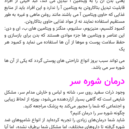
یعنی بدن آن را به ویتامین آ تبدیل می کند، کبد خیلی از افراد
قابلیت تبدیل بتاکاروتن به ویتامین آ را ندارد و این افراد باید از منابع
غذایی که حاوی ویتامین آ می باشند مانند روغن ماهی و غیره به طور
مستقیم استفاده نمایند نه از مواد غذایی حاوی بتاکاروتن.
کمبود کلسیم، منیزیوم، سلنیوم، منگنز و ویتامین های ب، ای و دی:
این عناصر و ویتامین ها جزء موادی هستند که بدن برای بازسازی و
حفظ سلامت پوست و موها از آن ها استفاده می نماید و کمبود هر
یک
می تواند سبب بروز انواع ناراحتی های پوستی گردد که یکی از آن ها
شوره سر می باشد.
درمان شوره سر
وجود ذرات سفید روی سر، شانه و لباس و خارش مدام سر، مشکل
شایعی است که گاهی بسیار آزاردهنده می‌شود، بویژه از لحاظ زیبایی
و اجتماعی که شما را مجبور می‌کند به پزشک مراجعه کنید.
چگونه شوره سر را درمان کنیم؟
شاید شما درمان‌های زیادی را تجربه کرده‌اید از انواع شامپوهای ضد
شوره گرفته تا داروهای مختلف، اما مشکل شما برطرف نشده، اما آیا