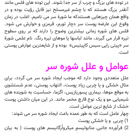
در توده های بزرگ و چرب از سر جدا شوند. این توده های فلس مانند
آنقدر بزرگ هستند که با چشم غیرمسلح نیز قابل رؤیت بوده و در
واقع همان چیزهایی هستندکه ما شورة سر می نامیم. اغلب در زمان
وقوع این عارضه پوست سر دچار تورم، قرمزی و خوارش می شود.
فلس های شوره زمانی بیشترین وضوح را دارند که بر روی سطوح
تیره قرار می گیرند، مانند لباسها یا موهای تیره رنگ. نام علمی شورة
سر «پیتی رایی سیس کاپیتیس» بوده و از شایعترین عوارض پوستی
است.
عوامل و علل شوره سر
علل متعددی وجود دارد که موجب ایجاد شوره سر می گردد، برای
مثال خشکی و یا چربی زیاد پوست، التهاب پوستی، عدم شستشوی
به موقع موها، بیماری پسوریازیس، اگزما، حساسیت به شوینده های
شیمیایی مو و یک نوع قارچ مخمر مانند. در این میان داشتن پوست
خشک از شایع ترین عوامل است.
چهار عامل است که به طور عمده باعث ایجاد شوره سر می شوند:
1) چربی و یا خشکی پوست
2) فرآورده جانبی متابولیسمِ میکرواُرگانیسم های پوست ( به بیان