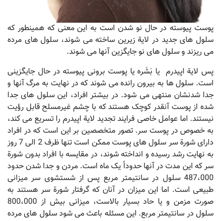
پوست پیوسته در حال نو شدن است به این معنی که همینطور که
سلول های جدید در لایة زیرین ساخته می شوند، سلول های مرده
می ریزند و سلول های نو جایگزین آنها می شوند.
پس لایة اپیدرم یا بَشَره یا پوست برونی پیوسته در حال جایگزینی
است. سلول ها به بیرون رانده می شوند که در نهایت به مرگ آنها و
جدا شدنشان منتهی می شود. در بیشتر افراد، این سلول های جدا
شده از پوست آنقدر کوچک هستند که با چشم غیرمسلح قابل رؤیت
نیستند. اما عوامل خاصی فرایند تجدید لایة اپیدرم را تسریع می کند،
به خصوص در پوست سر. تصور متخصصین بر این است که در افراد
دارای شورة سر سلول های پوست ممکن است تنها ظرف 2 الی 7 روز
به نهایت رشد رسیده و انداخته شوند، در مقایسه با افراد بدون شورة
سر که این مدت در آنها حدوداً یک ماه است. مردن و جدا شدن حدود
487،000 سلول در سانتیمتر مربع پس از شستشوی سر میزانی
طبیعی است. اما این میزان در آنان که گرفتار شورة سر هستند به
صورت مزمن و یا حاد بسیار بالاست، میزانی بیش از 800،000
سلول در سانتیمتر مربع. این مسئله باعث می شود سلول های مرده