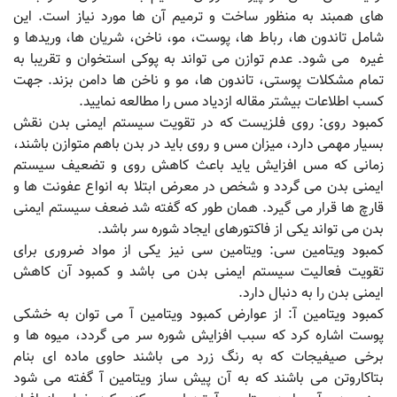
های همبند به منظور ساخت و ترمیم آن ها مورد نیاز است. این
شامل تاندون ها، رباط ها، پوست، مو، ناخن، شریان ها، وریدها و
غیره می شود. عدم توازن می تواند به پوکی استخوان و تقریبا به
تمام مشکلات پوستی، تاندون ها، مو و ناخن ها دامن بزند. جهت
کسب اطلاعات بیشتر مقاله ازدیاد مس را مطالعه نمایید.
کمبود روی: روی فلزیست که در تقویت سیستم ایمنی بدن نقش
بسیار مهمی دارد، میزان مس و روی باید در بدن باهم متوازن باشند،
زمانی که مس افزایش یاید باعث کاهش روی و تضعیف سیستم
ایمنی بدن می گردد و شخص در معرض ابتلا به انواع عفونت ها و
قارچ ها قرار می گیرد. همان طور که گفته شد ضعف سیستم ایمنی
بدن می تواند یکی از فاکتورهای ایجاد شوره سر باشد.
کمبود ویتامین سی: ویتامین سی نیز یکی از مواد ضروری برای
تقویت فعالیت سیستم ایمنی بدن می باشد و کمبود آن کاهش
ایمنی بدن را به دنبال دارد.
کمبود ویتامین آ: از عوارض کمبود ویتامین آ می توان به خشکی
پوست اشاره کرد که سبب افزایش شوره سر می گردد، میوه ها و
برخی صیفیجات که به رنگ زرد می باشند حاوی ماده ای بنام
بتاکاروتن می باشند که به آن پیش ساز ویتامین آ گفته می شود