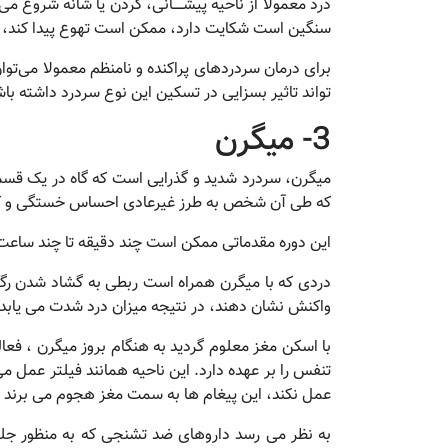
درد معمولا از ناحیه پیشـــــانی، گردن یا شانه شروع 
سنگین است شکایت دارد، ممکن است تهوع پیدا کند، اما به استفراغ دچار نم
برای درمان سردردهای پراکنده و نامنظم معمولا می‌تو
تواند تاثیر بسزایی در تسکین این نوع سردرد داشته باش
3- میگرن
میگرن، سردرد شدید و گذرایی است که گاه در یک قسمت
که طی آن شخص به طرز غیرعادی احساس خستگی و کسالت 
این دوره مقدماتی ممکن است چند دقیقه تا چند ساعت 
دردی که با میگرن همراه است ربطی به گشاد شدن رگ ها
واکنش نشان دهند، در نتیجه میزان درد شدت می یابد.
با اسکن مغز معلوم گردید به هنگام بروز میگرن ، فع
تنفس را بر عهده دارد. این ناحیه همانند فیلتر عمل 
عمل نکند، این پیغام ها به سمت مغز هجوم می برند و
به نظر می رسد داروهای ضد تشنجی که به منظور جلو