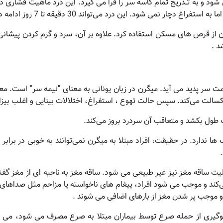
می شود و به تــدریج تمام کاسه سر را فرا می گیرد. این درد ماهیت فشاری
ی شود. این درد می‌تواند 30 دقیقه تا 7 روز ادامه داشته باشد.
ان از قرص های مسکن استفاده کرد. علاوه بر آن، سرد و گرم کردن پیشانی
د .
 سر پدید می آید. میگرن در زبان یونانی به معنای "نیمه سر" است. معم
می‌کند. سپس حالت تهوع ، استفراغ، اختلالات بینایی و اغلب بیزاری ا
طول بکشد و متعاقب آن سردرد بروز می‌کند.
 ندارد. در حقیقت، افراد مبتلا به میگرن نمی‌توانند به خوبی در برابر
الیت ساقه مغز نیز غیر طبیعی می شود. ساقه مغز به ناحیه ای از مغز گ
می‌کند و موجب می شود افراد، پیغام های ناخواسته یا مزاحم مثل صداهای 
 موجب پر شدن مغز از بارهای اضافی می شوند .
گیری از حمله صرع توسط بیماران مبتلا به صرع مصرف می شود، می ت