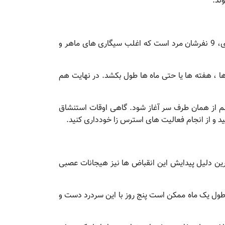
وند.
این نوع سردرد ، شدیدترین درد را به همراه دارد، در عین حال کمتر از انواع دیگر شایع است. از هر 10 فرد مبتلا به این بیماری، 9 نفرشان مرد است که اغلب سیگاری های ماهر و
، هفته ها یا حتی ماه ها طول بکشد. در نهایت هم
از همان طرف سر آغاز شود. گاهی اوقات استنشاق
د و از انجام فعالیت های استرس زا خودداری کنید.
ین دلیل پیدایش این انقباض ها نیز هیجانات عصبی
ر طول یک ماه ممکن است پنج روز با این سردرد دست و