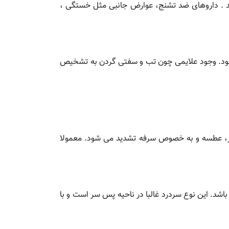
ن داروها استفاده می کنند . داروهای ضد تشنج، عوارض جانبی مثل خستگی ،
ی شود. وجود علایمی چون تب و سفتی گردن به تشخیص
بار، عطسه و به خصوص سرفه تشدید می شود. معمولا
، معمولاً زمانی ظاهر می شود که فشار خون ماکزیمم به حدود 20 و فشار خون مینیمم به حدود 12 رسیده باشد. این نوع سردرد غالبا در ناحیه پس سر است و با