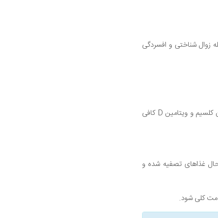
له زوال شناختی و افسردگی
از آنجایی که رژیم مدیترانه ای تاکید زیادی بر محصولات لبنی ندارد، مهم است که مطمئن شوید که همچنان کلسیم و ویتامین D کافی
 حال غذاهای تصفیه شده و
مت کلی شود.