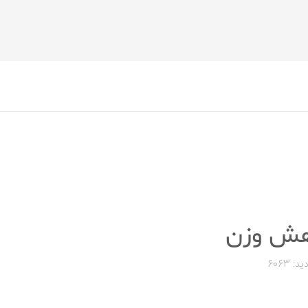
هش وزن
ید: 6063