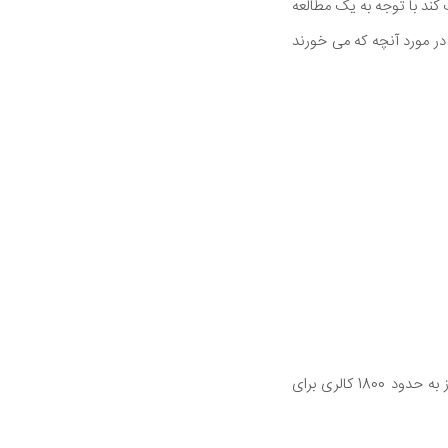
کند با توجه به یک مطالعه
 که تمرین یوگا دارند در مورد آنچه که می خورند
مرد بالغ متوسط که ورزش نمی کند نیاز به حدود 2200 کالری در روز برای حفظ وزن متوسط دارد زن نیاز به حدود 1800 کالری برای