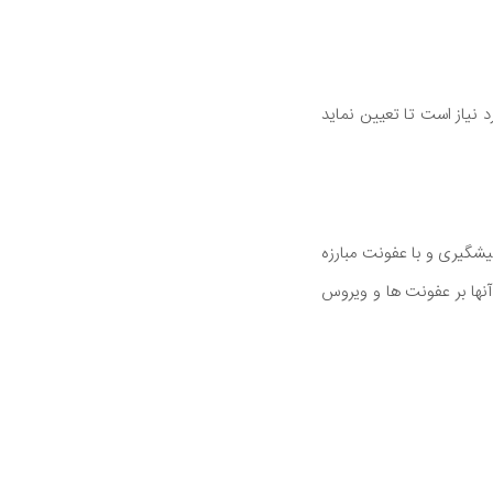
 نیاز است تا تعیین نماید
ن E، آب انار می تواند از بیماری پیشگیری و با عفونت مبارزه
نها بر عفونت ها و ویروس