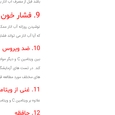
باشد قبل از مصرف آب انار ب
9. فشار خون
نوشیدن روزانه آب انار ممک
که آیا آب انار می تواند فش
10. ضد ویروس
کند. در تست های آزمایشگا
های مختلف مورد مطالعه قرا
11. غنی از ویتامین است
علاوه بر ویتامین C و ویتامین E، آب انار منبع خوبی از فولات، پتاسیم و ویتامین K است.
12. حافظه