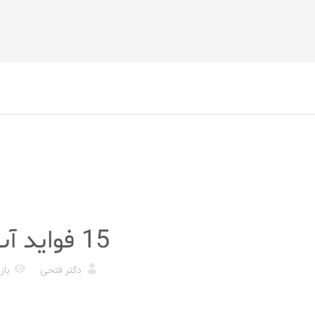
رژیم غذایی
15 فواید آب انار
دکتر فتحی
بازد