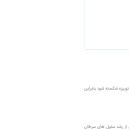
روزانه شما به ویتامین C است ویتامین C می تواند با پاستوریزه شکسته شود بنابراین
ی از رشد سلول های سرطان