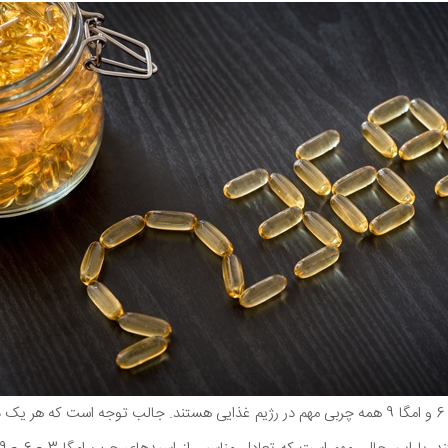
اسیدهای چرب امگا 3، امگا 6 و امگا 9 همه چربی مهم در رژیم غذایی هستند. جالب توجه است