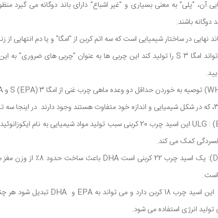
 دوگانه باشند.
از آنجا که بدن انسان نمی تواند امگا 3 S را تولید کند این چربی ها به عنوان "چربی های ضرور
یید.
ایکوزاپنتانوئیک اسید (EPA) : ULG این اسید چرب 20 کربنی سبب تولید مواد شیمیایی 
اسید دکوراهگزانوئیک (DHA): یک اسید چر
 است.
آلفا لینولنیک اسید (ALA): این اسید چرب 18 کربن 