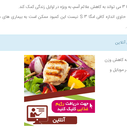
ند.
متاسفانه، رژیم غذایی غربی حاوی اندازه کافی امگا 3 S نیست این کمبود ممکن اس
آنلاین
نامه کاهش وزن
ر موبایل و