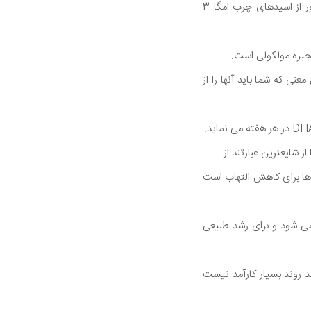
نام خود را از ساختار شیمیایی آن، "پلی" به معنی بسیاری و "غیر اشباع" دارای باند دوگانه می گیرد منظور از اسیدهای چرب امگا 3
ی" به این معنی که شما باید آنها را از
به نام ایکوزانوئیدها برای کاهش التهاب است
ب 22 کربنی است DHA باعث ساخت حدود 8٪ از وزن مغز می شود و برای رشد طبیعی
دارد و می تواند به EPA و DHA تبدیل شود هر چند روند بسیار کارآمد نیست