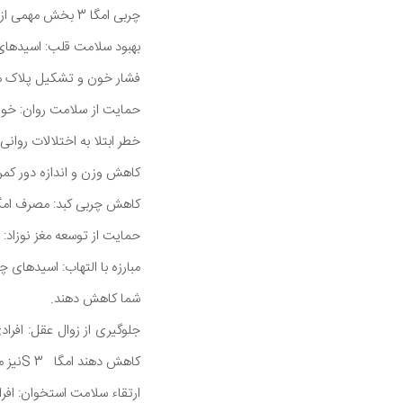
چربی امگا 3 بخش مهمی از غشای سلول انسان هستند آنها همچنین تعدادی دیگر از اعمال مهم دارند که عبارتند از:
فشار خون و تشکیل پلاک ه
خطر ابتلا به اختلالات روان
کاهش وزن و اندازه دور کمر: اسیدهای چرب امگا 3 نقش مهمی در کنترل
کاهش چربی کبد: مصرف امگا S 3 در رژیم غذایی می تواند به کاهش میزان چربی در کبد کم
حمایت از توسعه مغز نوزاد: امگا 3 S برای رشد مغز در نوزادان بسیار م
شما کاهش دهند.
کاهش دهند امگا 3 Sنیز ممکن است به بهبود حافظه در افراد مسن کمک کند.
ارتقاء سلامت استخوان: افراد با بالاتر مصرف و س