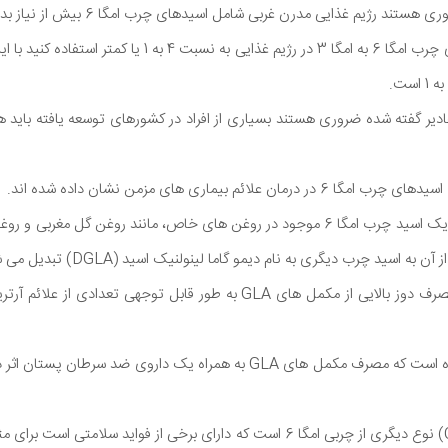
توصیه می شود از اسیدهای چرب امگا 6 به امگا 3 در رژیم غذایی به
ین، اگر چه امگا 6 با مقادیر گفته شده ضروری هستند بسیاری از افراد در کشورهای توسعه یاف
 علائم بیماری های مزمن نشان داده شده اند.
گاما لینولنیک اسید (GLA) یک اسید چرب امگا 6 موجود در روغن های خاص، مانند روغن 
اسید چرب دیگری به نام دیمو گاما لینولنیک اسید (DGLA) تبدیل می شود.
یک مطالعه نشان داد که مصرف دوز بالایی از مکمل های GLA به طور قابل توجه
مطالعه جالب دیگر پیدا کرده است که مصرف مکمل های GLA به همراه یک داروی 
اسید لینولئیک مزدوج (CLA) نوع دیگری از چربی امگا 6 است که دارای برخی از فواید