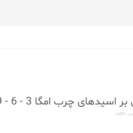
 اسیدهای چرب امگا 3 - 6 - 9
د: 10541