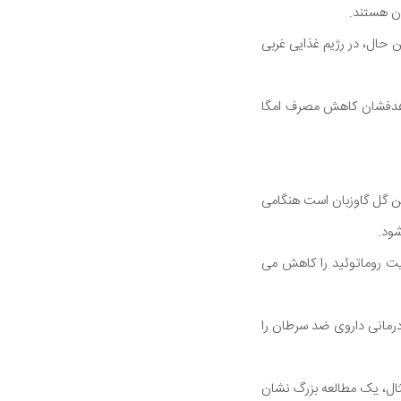
 نسبت 4 به 1 یا کمتر استفاده کنید با این حال، در رژیم غذایی غربی
ته باید هدفشان کاهش مصرف امگا
گل مغربی و روغن گل گاوزبان است هنگامی
ی تعدادی از علائم آرتریت روماتوئید را کاهش می
ضد سرطان پستان اثر درمانی داروی ضد سرطان را
 سلامتی است برای مثال، یک مطالعه بزرگ نشان