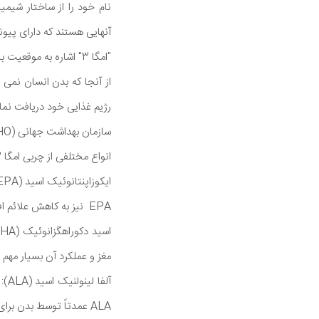
آنهایی هستند که دارای پیوند
"امگا 3" اشاره به موقعیت باند نهایی در ساختار شیمیایی است که سه اتم کربن از "امگا" و یا دم انتهایی از زنجیره مولکولی است.
رژیم غذایی خود دریافت نما
سازمان بهداشت جهانی (WHO) توصیه به خوردن حداقل دو وعده ماهی چرب غنی از امگا 3 S (EPA) و DHA در هر هفته می نماید.
انواع مختلفی از چربی امگا 3، که در شکل شیمیایی و اندازه خود متفاوت هستند وجود دارند در اینجا سه تا از شایعترین عبارتند از:
EPA نیز به کاهش علائم افسردگی کمک می کند.
مغز و عملکرد آن بسیار مهم
ALA عمدتاً توسط بدن برای تولید انرژی استفاده می شود.