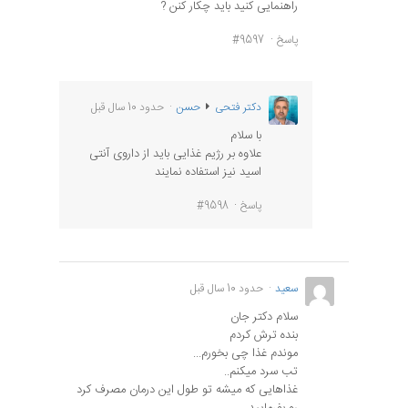
راهنمایی کنید باید چکار کنن ?
پاسخ
#9597
دکتر فتحی
حسن
حدود 10 سال قبل
با سلام
علاوه بر رژیم غذایی باید از داروی آنتی
اسید نیز استفاده نمایند
پاسخ
#9598
سعید
حدود 10 سال قبل
سلام دکتر جان
بنده ترش کردم
موندم غذا چی بخورم...
تب سرد میکنم..
غذاهایی که میشه تو طول این درمان مصرف کرد
رو بفرمایید..