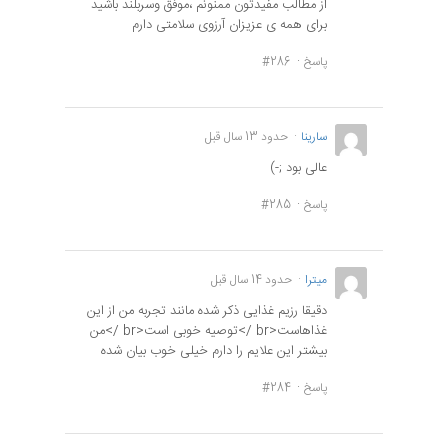
از مطالب مفیدتون ممنونم ،موفق وسربلند باشید
برای همه ی عزیزان آرزوی سلامتی دارم
پاسخ
#286
سارینا
حدود 13 سال قبل
عالی بود ;-)
پاسخ
#285
میترا
حدود 14 سال قبل
دقیقا رزیم غذایی ذکر شده مانند تجربه من از این
غذاهاست<br />توصیه خوبی است<br />من
بیشتر این علایم را دارم خیلی خوب بیان شده
پاسخ
#284