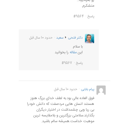
متشکرم.
پاسخ
#9564
دکتر فتحی
سعید
حدود 10 سال قبل
با سلام
این
مقاله
را بخوانید
پاسخ
#9567
پیام بابایی
حدود 10 سال قبل
فوق العاده عالی بود.به لطف خدای بزرگ هنوز
هستند انسان هایی مردصفت که دانش خودرا
بی ریا وبی چشمداشت در اختیار دیگران
بگذارند.سلامتی بزرگترین و بلامقایسه ترین
موهبت خداست.همیشه سالم باشید.