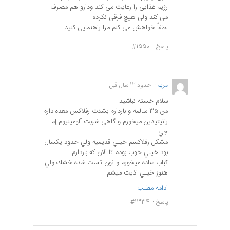
رژیم غذایی را رعایت می کند ودارو هم مصرف
می کند ولی هیچ فرقی نکرده
لطفاً خواهش می کنم مرا راهنمایی کنید
پاسخ
#1550
مريم
حدود 12 سال قبل
سلام خسته نباشيد
من ٣٥ سالمه و باردارم بشدت رفلاكس معده دارم
رانيتيدين ميخورم و گاهي شربت آلومينيوم إم
جي
مشكل رفلاكسم خيلي قديميه ولي حدود يكسال
بود خيلي خوب بودم تا الان كه باردارم
كباب ساده ميخورم و نون تست شده خشك ولي
هنوز خيلي اذيت ميشم...
ادامه مطلب
پاسخ
#1334