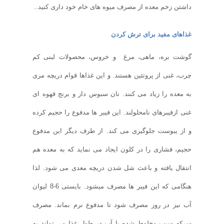
داشتن زخم معده از مصرف میوه های خام خود داری کنید.
.
غذاهای مفید برای ترش کردن
گوشت بره، ماهی، مرغ و خروس،
محصولات لبنی کم
چرب، غنی از پروتئین هستند. و این غذاها قوام دریچه مری
به معده را زیاد می کنند. نان سبوس دار و برنج قهوه ای
غنی ازفیبرهای نامحلولند. این فیبر ها مدفوع را حجیم کرده
و از یبوست جلوگیری می کند. از طرف دیگر این مدفوع
حجیم، فشاری را در کلون ایجاد می نماید که به معده هم
انتقال یافته و باعث شل شدن دریچه معدی می شود. لذا
هنگامی که این فیبر ها مصرف میشود. بایستی 6-8 لیوان
آب نیز در روز مصرف شود تا مدفوع نرم بماند. مصرف
سرکه سیب مخلوط شده با آب در طول غذا می تواند به