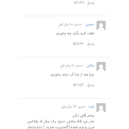
پاسخ
#6049
حسين
حدود 10 سال قبل
لطف کنید بگید چه بخوريم
پاسخ
#5847
مالکی
حدود 11 سال قبل
چرا بعد از غذا آب نباید بخوریم
پاسخ
#2854
السا
حدود 12 سال قبل
سلام آقای دکتر
مادر من 55 سالش حدود یک سال که رفلاکس
مری و ورم معده (گاستریت شدید ) داره وتمام