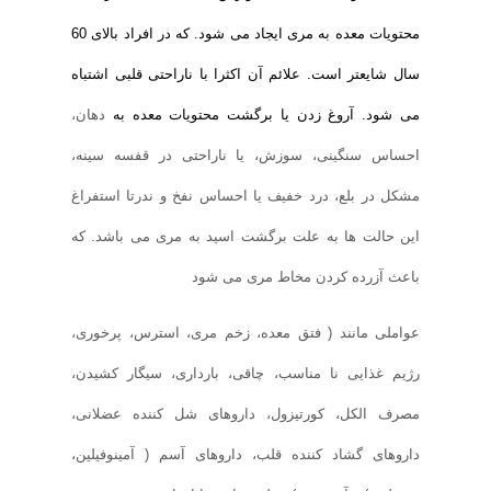
محتویات معده به مری ایجاد می شود. که در افراد بالای 60
سال شایعتر است. علائم آن اکثرا با ناراحتی قلبی اشتباه
می شود. آروغ زدن یا برگشت محتویات معده به
دهان،
احساس سنگینی، سوزش، یا ناراحتی در قفسه سینه،
مشکل در بلع، درد خفیف یا احساس نفخ و ندرتا استفراغ
این حالت ها به علت برگشت اسید به مری می باشد. که
باعث آزرده کردن مخاط مری می شود
عواملی مانند ( فتق معده، زخم مری، استرس، پرخوری،
رژیم غذایی نا مناسب، چاقی، بارداری، سیگار کشیدن،
مصرف الکل، کورتیزول، داروهای شل کننده عضلانی،
داروهای گشاد کننده قلب، داروهای آسم ( آمینوفیلین،