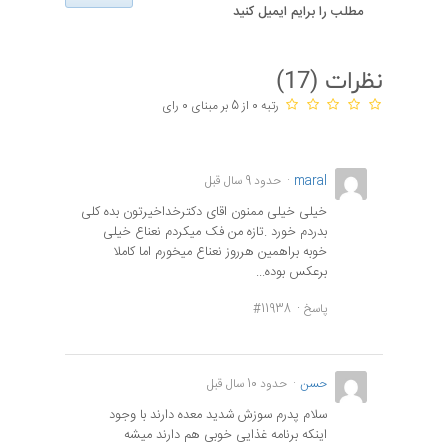
مطلب را برایم ایمیل کنید
نظرات (
17
)
رتبه 0 از 5 بر مبنای 0 رای
maral
حدود 9 سال قبل
خیلی خیلی ممنون اقای دکترخداخیرتون بده کلی
بدردم خورد .تازه من فک میکردم نعناع خیلی
خوبه براهمین هرروز نعناع میخورم اما کاملا
برعکس بوده...
پاسخ
#11938
حسن
حدود 10 سال قبل
سلام پدرم سوزش شدید معده دارند با وجود
اینکه برنامه غذایی خوبی هم دارند میشه