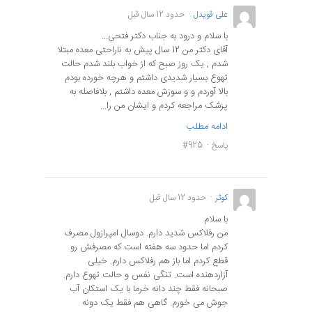
علی قویدل
حدود 12 سال قبل
با سلام و درود به جناب دکتر فتحی...
آقای دکتر من 12 سال پیش به ناراحتی معده مبتلا
شدم , یک روز صبح که از خواب بلند شدم حالت
تهوع بسیار شدیدی داشتم و هرچه خورده بودم
بالا آوردم و و سوزش معده داشتم , بلافاصله به
پزشک مراجعه کردم و ایشان من را...
ادامه مطلب
پاسخ
#925
کوثر
حدود 12 سال قبل
با سلام
من رفلاکس شدید دارم. دوسال امپرازول مصرف
کردم اما حدود سه هفته است که مصرفش رو
قطع کردم اما باز هم رفلاکس دارم. خیلی
آزاردهنده است. تنگی نفس و حالت تهوع دارم.
صبحانه فقط چند دانه خرما با یک استکان آب
جوش می خورم. گاهی هم فقط یک دونه