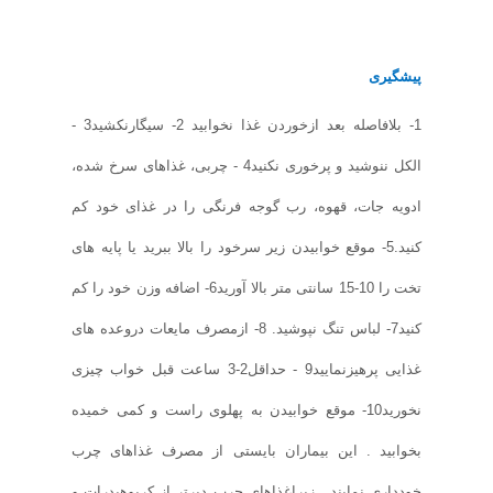
پیشگیری
1- بلافاصله بعد ازخوردن غذا نخوابید 2- سیگارنکشید3 -
الکل ننوشید و پرخوری نکنید4 - چربی، غذاهای سرخ شده،
ادویه جات، قهوه، رب گوجه فرنگی را در غذای خود کم
کنید.5- موقع خوابیدن زیر سرخود را بالا ببرید یا پایه های
تخت را 10-15 سانتی متر بالا آورید6- اضافه وزن خود را کم
کنید7- لباس تنگ نپوشید. 8- ازمصرف مایعات دروعده های
غذایی پرهیزنمایید9 - حداقل2-3 ساعت قبل خواب چیزی
نخورید10- موقع خوابیدن به پهلوی راست و کمی خمیده
بخوابید . این بیماران بایستی از مصرف غذاهای چرب
خودداری نمایند . زیراغذاهای چرب دیرتر از کربوهیدرات و