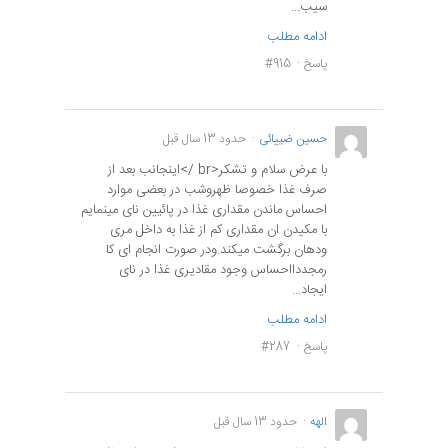
سیب...
ادامه مطلب
پاسخ
#915
حسین ضییائی
حدود 13 سال قبل
با عرض سلام و تشکر<br />اینجانب بعد از
صرف غذا خصوصا ظهروشب در بعضی موارد
احساس ماندن مقداری غذا در پائیین نای مینمایم
با مکیدن ان مقداری کم از غذا به داخل مری
ودهان برگشت میکند.ودر صورت انجام ای کا
رمجددااحساس وجود مقادیری غذا در نای
ایجاد...
ادامه مطلب
پاسخ
#287
الهه
حدود 13 سال قبل