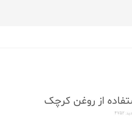
ید: 4752