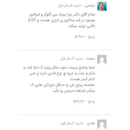
مرتضی
حدود 5 سال قبل
سلام آقای دکتر چرا پیوند بین گلوکز و فروکتوز
موجود در قند ساکاروز پر انرژی هست و ATP
بالایی تولید میکند
پاسخ
#19100
محمد
حدود 6 سال قبل
اصلا واضح نیست خوب مثال بزنید ک مثلا قند یا
شکر و نبات یا خرما چ نوع قندی دارند و ضرر
کدام کمتر هست
نشاسته..برنج..نان..و حداقل خوراکی هایی ک
بیشتر استفاده میشن رو بگید
پاسخ
#18187
هادی
حدود 6 سال قبل