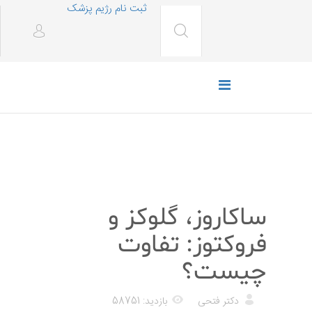
ثبت نام رژیم پزشک
رژیم غذایی
ساکاروز، گلوکز و
فروکتوز: تفاوت
چیست؟
دکتر فتحی
بازدید: 58751