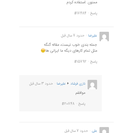
ممنون .استفاده کردم
پاسخ
#17484
علیرضا
حدود 7 سال قبل
جمله بندی خوب نیست، مقاله گنگه
مثل تمام کارهای دیگه ما ایرانی ها
پاسخ
#15792
نازی فرشاد
علیرضا
حدود 3 سال قبل
موافقم
پاسخ
#20748
علی
حدود 7 سال قبل