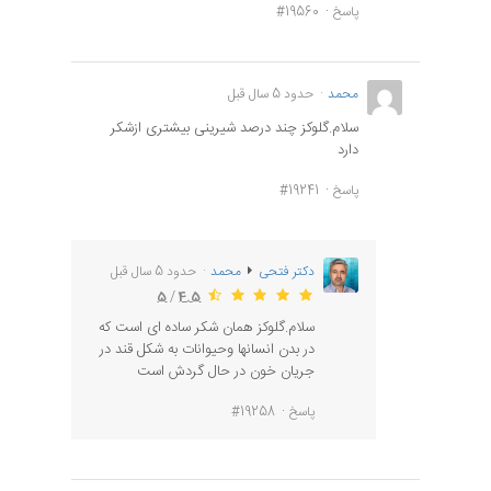
پاسخ
#19560
محمد
حدود 5 سال قبل
سلام.گلوکز چند درصد شیرینی بیشتری ازشکر
دارد
پاسخ
#19241
دکتر فتحی
محمد
حدود 5 سال قبل
5
/
4.5
سلام.گلوکز همان شکر ساده ای است که
در بدن انسانها وحیوانات به شکل قند در
جریان خون در حال گردش است
پاسخ
#19258