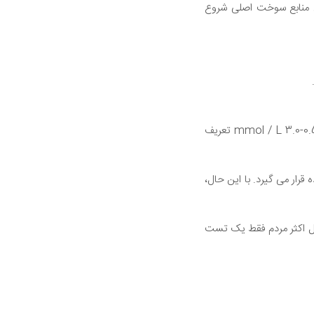
ن منابع سوخت اصلی شروع
بر اساس نظر برخی از کارشناسان رژیم غذایی کتوژنیک، کتوز تغذیه ای به عنوان کتون خون در محدوده 0.5-3.0 mmol / L تعریف
رار می گیرد. با این حال،
ه می شود. به همین دلیل اکثر مردم فقط یک تست