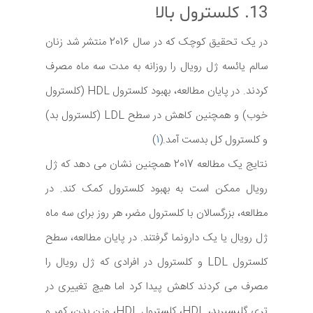
13. کلسترول بالا
در یک تحقیق کوچک که در سال 2016 منتشر شد زنان
سالم یائسه ژل رویال را روزانه به مدت سه ماه مصرف
کردند. در پایان مطالعه، بهبود کلسترول HDL (کلسترول
خوب) و همچنین کاهش در سطح LDL (کلسترول بد)
و کلسترول کل بدست آمد.(
1
)
نتایج یک مطالعه 2017 همچنین نشان می دهد که ژل
رویال ممکن است به بهبود کلسترول کمک کند. در
مطالعه، بزرگسالان با کلسترول مضر، هر روز برای سه ماه
ژل رویال یا یک دارونما گرفتند. در پایان مطالعه، سطح
کلسترول LDL و کلسترول در افرادی که ژل رویال را
مصرف می کردند کاهش پیدا کرد اما هیچ تغییری در
تری گلیسیرید، HDL، کلسترول HDL، وزن بدن، کمر و