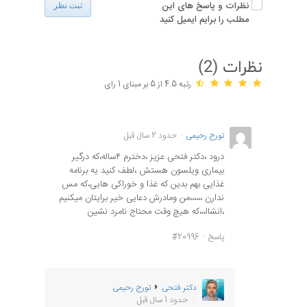
نظرات و پاسخ های این
ثبت نظر
مطلب را برایم ایمیل کنید
نظرات (
2
)
رتبه 4.5 از 5 بر مبنای 1 رای
تورج رحیمی
حدود 2 سال قبل
درود ،دکتر فتحی عزیز ،دخترم ۴ساله،که درگیر
بیماری ویلسون هستش ،لطف کنید یه برنامه
غذایی بهم بدین که غذا و خوراکی هایی،که مس
ندارن ،،،،،،من ومادرش دعایی خیر برایتان میکنیم
،انشاا،،،که هیچ وقت محتاج نامرد نشین
پاسخ
#20996
دکتر فتحی
تورج رحیمی
حدود 1 سال قبل