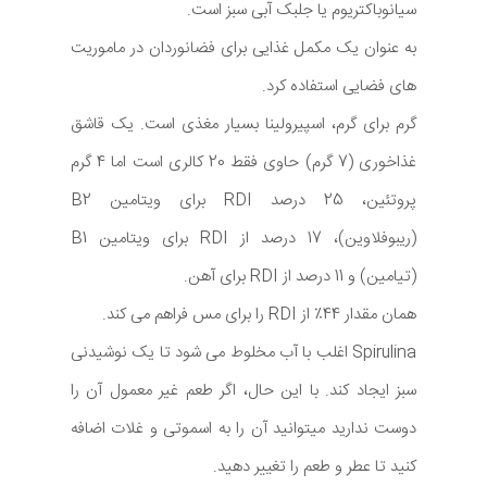
سیانوباکتریوم یا جلبک آبی سبز است.
به عنوان یک مکمل غذایی برای فضانوردان در ماموریت
های فضایی استفاده کرد.
گرم برای گرم، اسپیرولینا بسیار مغذی است. یک قاشق
غذاخوری (7 گرم) حاوی فقط 20 کالری است اما 4 گرم
پروتئین، 25 درصد RDI برای ویتامین B2
(ریبوفلاوین)، 17 درصد از RDI برای ویتامین B1
(تیامین) و 11 درصد از RDI برای آهن.
همان مقدار 44٪ از RDI را برای مس فراهم می کند.
Spirulina اغلب با آب مخلوط می شود تا یک نوشیدنی
سبز ایجاد کند. با این حال، اگر طعم غیر معمول آن را
دوست ندارید میتوانید آن را به اسموتی و غلات اضافه
کنید تا عطر و طعم را تغییر دهید.