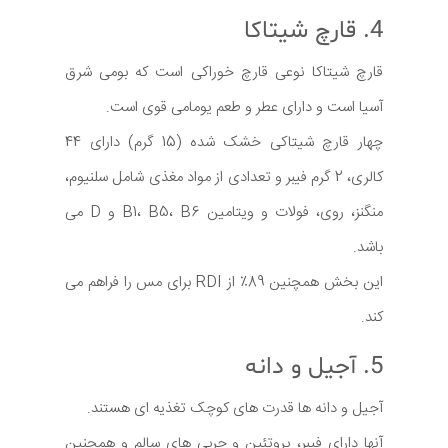
4. قارچ شیتاکا
قارچ شیتاکا نوعی قارچ خوراکی است که بومی شرق
آسیا است و دارای عطر و طعم یومامی قوی است.
چهار قارچ شیتاکی خشک شده (15 گرم) دارای 44
کالری، 2 گرم فیبر و تعدادی از مواد مغذی شامل سلنیوم،
منگنز، روی، فولات و ویتامین B1، B5، B6 و D می
باشد.
این بخش همچنین 89٪ از RDI برای مس را فراهم می
کند.
5. آجیل و دانه
آجیل و دانه ها قدرت های کوچک تغذیه ای هستند.
آنها دارای فیبر، پروتئین و چربی های سالم و همچنین