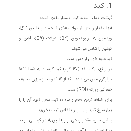
1. کبد
گوشت اندام - مانند کبد - بسیار مغذی است.
آنها مقدار زیادی از مواد مغذی از جمله ویتامین B12،
ویتامین A، ریبوفلاوین (B2)، فولات (B9)، آهن و
کولین را شامل می شوند.
کبد منبع خوبی از مس است.
در واقع، یک تکه (67 گرم) کبد گوساله به شما 10.3
میلیگرم مس می دهد - که از 1114 درصد از میزان مصرف
خوراکی روزانه (RDI) است.
برای اضافه کردن طعم و مزه به کبد، سعی کنید آن را با
پیاز سرخ کنید و یا آن را با تاس کباب بخورید.
با این حال، مقدار زیادی از ویتامین A در کبد می تواند
نوزادان نارس را آسیب برساند. بنابراین، زنان باردار باید