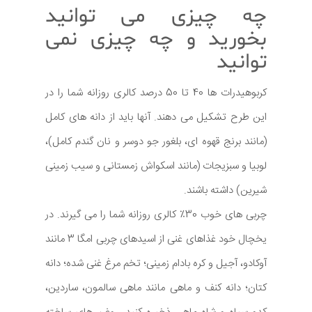
چه چیزی می توانید
بخورید و چه چیزی نمی
توانید
کربوهیدرات ها 40 تا 50 درصد کالری روزانه شما را در
این طرح تشکیل می دهند. آنها باید از دانه های کامل
(مانند برنج قهوه ای، بلغور جو دوسر و نان گندم کامل)،
لوبیا و سبزیجات (مانند اسکواش زمستانی و سیب زمینی
شیرین) داشته باشند.
چربی های خوب 30٪ کالری روزانه شما را می گیرند. در
یخچال خود غذاهای غنی از اسیدهای چربی امگا 3 مانند
آوکادو، آجیل و کره بادام زمینی؛ تخم مرغ غنی شده؛ دانه
کتان؛ دانه کنف و ماهی مانند ماهی سالمون، ساردین،