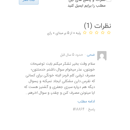
مطلب را برایم ایمیل کنید
نظرات (
1
)
رتبه 0 از 5 بر مبنای 0 رای
ضحی
حدود 5 سال قبل
سلام وقت بخیر تشکر میکنم بابت توضیحات
خوبتون، عذر میخوام سوال داشتم خدمتتون؛
مصرف ترشی کلم قرمز البته خونگی برای کسانی
که نقرس دارن مشکلی ایجاد نمیکنه و یسوال
دیگه هم درباره سبزی جعفری و گشنیز هست که
ایا میتونن مصرف کنن و چقدر، و سوال اخرهم...
ادامه مطلب
پاسخ
#18864