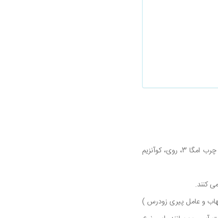
ماهی های آب شیرین مانند ماهی آزاد، ساردین و شاه ماهی منابع غنی از پروتئین بدون چربی، اسیدهای چرب امگا 3، روی، کوآنزیم
التهاب و عامل پیری زودرس )