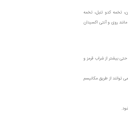
ان، تخمه کدو تنبل، تخمه
مگا 3 به نام آلفا-لینولنیک اسید، ویتامین E و مواد معدنی مانند روی و آنتی اکسیدان
حتی بیشتر از شراب قرمز و
ی توانند از طریق مکانیسم
ود.