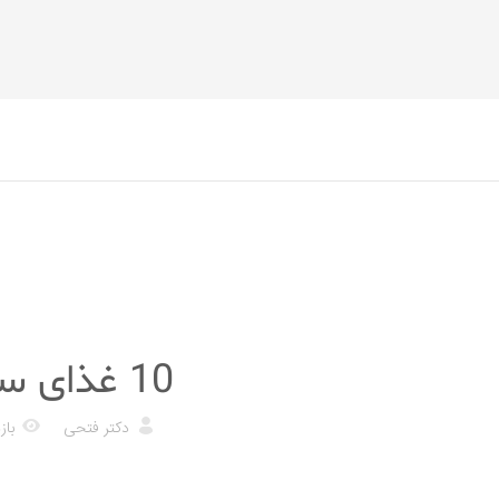
رژیم غذایی
10 غذای سالم برای داشتن پوستی زیبا و بدون نقص
دکتر فتحی
بازد