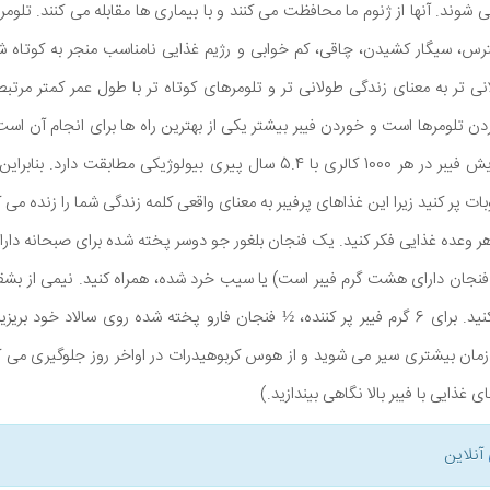
 شوند. آنها از ژنوم ما محافظت می کنند و با بیماری ها مقابله می کنند. تلومر
رس، سیگار کشیدن، چاقی، کم خوابی و رژیم غذایی نامناسب منجر به کوتاه ش
نشان داد که هر 10 گرم افزایش فیبر در هر 1000 کالری با 5.4 سال پیری بیولوژیکی 
 پر کنید زیرا این غذاهای پرفیبر به معنای واقعی کلمه زندگی شما را زنده می ک
1 گرم فیبر در هر وعده غذایی فکر کنید. یک فنجان بلغور جو دوسر پخته شده برای صبحانه دا
فنجان دارای هشت گرم فیبر است) یا سیب خرد شده، همراه کنید. نیمی از بش
و ¼ از غلات کامل درست کنید. برای 6 گرم فیبر پر کننده، ½ فنجان فارو پخته شده روی سالاد 
مان بیشتری سیر می شوید و از هوس کربوهیدرات در اواخر روز جلوگیری می کن
های غذایی با فیبر بالا نگاهی بیندازید.)
آنلاین