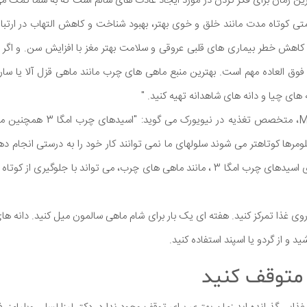
شما بهترین زمان برای فکر کردن در مورد ایجاد عادت های سالم است که به شما کمک م
ای سلامتی کوتاه مدت مانند خلق و خوی بهتر، بهبود شناخت و کاهش التهاب در ار
کاهش خطر بیماری های قلبی عروقی و سلامت بهتر مغز با افزایش سن. و اگر 
ودک فوق العاده مهم است. بهترین منبع ماهی های چرب مانند ماهی قزل آلا یا ساردی
ه های چیا و دانه های شاهدانه تهیه کنید. "
نیکول استفانو، M.S ، RDN، متخصص ت
 تلومرها كوتاهتر می شوند سلولهای ما نمی توانند كار خود را به درستی انجام د
شوند. خوردن غذاهای حاوی اسیدهای چرب امگا 3 ، مانند ماهی های چرب، می تواند با ج
ا برای دریافت امگا 3 بر روی غذا تمرکز کنید. هفته ای یک بار برای شام ماهی سالمون میل کنید. دان
 و از گردو یا اسپند استفاده کنید.