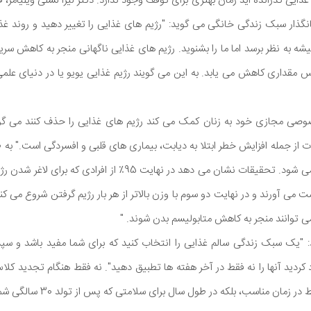
ا رژیم غذایی گذرانده اید زمان بهتری برای توقف وجود ندارد. دکتر لیزا لسلی ویلی
نگذار سبک زندگی خانگی می گوید: "رژیم های غذایی را تغییر دهید و روند غذ
ه به نظر برسد اما ما را بشنوید. رژیم های غذایی ناگهانی منجر به کاهش سری
قداری کاهش می یابد. به این می گویند رژیم غذایی یویو یا در دنیای علمی
 عمل خصوصی مجازی خود به زنان کمک می کند رژیم های غذایی را حذف کنند می گ
از جمله افزایش خطر ابتلا به دیابت، بیماری های قلبی و افسردگی است." به ط
یو یو منجر به افزایش وزن می شود. تحقیقات نشان می دهد در نهایت 95٪
ت می آورند و در نهایت دو سوم با وزن بالاتر از هر بار رژیم گرفتن شروع می کن
ی توانند منجر به کاهش متابولیسم بدن شوند. "
: "یک سبک زندگی سالم غذایی را انتخاب کنید که برای شما مفید باشد و سپس
 کردید آنها را نه فقط در آخر هفته ها تطبیق دهید". نه فقط هنگام تجدید کل
ناسب، بلکه در طول سال برای سلامتی که پس از تولد 30 سالگی شما طولانی مدت است. "