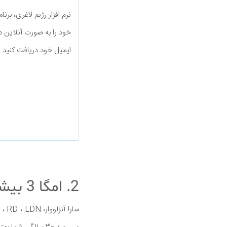
نرم افزار رژیم لاغری، بر
خود را به صورت آنلاین د
ایمیل خود دریافت کنید
2. امگا 3 بیشتری در رژیم غذایی خود بگنجانید
سارا آنزلووار، M.S ، RD ، LDN، می گوید: "تمرکز خود را بر دریافت بیشتر امگا 3 در