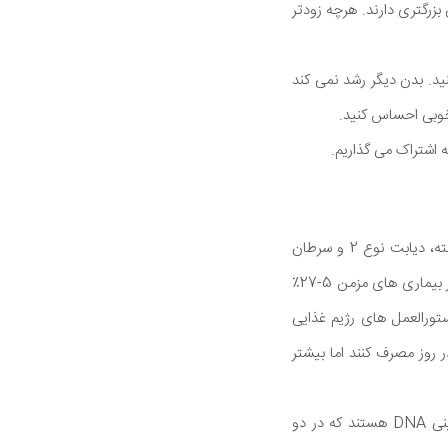
بزرگتری دارند. هرچه زودتر
فاده کنید. بدن دیگر رشد نمی کند
یک متاآنالیز در سال 2019 در لانست نشان داد که خوردن فیبر بیشتر خطر بیماری های قلبی عروقی، سکته، دیابت نوع 2 و سرطان
روده بزرگ را کاهش می دهد. علاوه بر این، تحقیقات نشان داد که به ازای مصرف هر هشت گرم فیبر، خطر بیماری های مزمن 5-27٪
بر در روز مشاهده شد. در دستورالعمل های رژیم غذایی
3-50 ساله روزانه 25 گرم فیبر و مردان 31-50 ساله 31 گرم فیبر در روز مصرف کنند اما بیشتر
فیبر همچنین تلومرها را طولانی می کند. تلو-چیست؟ بگذارید توضیح دهیم. تلومرها ساختارهای پروتئینی DNA هستند که در دو