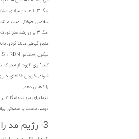
می رسد 30 سالگی 
امگا 3 با هر دو مزای
سلامتی طولانی مدت مانند 
امگا 3 برای رشد مغز ک
منابع گیاهی مانند گردو، دان
کند." وی افزود: از آنجا كه
را كاهش دهد.
ابتد
دوسر، ماست یا اسموتی بپاشید
3- رژیم مد را متوقف کنید