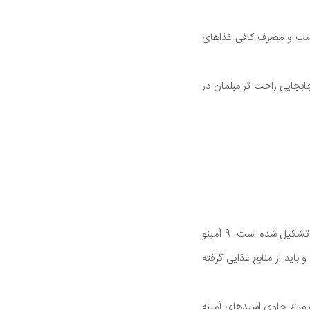
مناسب و مصرف کافی غذاهای
ابجایی راحت تر مبلمان در
پروتئین مهمترین ماده مغذی برای ساخت ماهیچه است. پروتئین از مولکول هایی به نام اسیدهای آمینه تشکیل شده است. 9 آمینو
باید از منابع غذایی گرفته
، مرغ حاوی اسیدهای آمینه