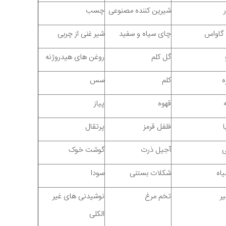
شیرین کننده مصنوعی
چسب
 گاواس
چای سیاه و سفید
شیر غنی از چربی
گل کلم
روغن های هیدروژنه
ه
کلم
سس
قهوه
پیاز
ا
فلفل قرمز
پرتقال
ی
آجیل ذرت
گوشت خوک
یاه
شکلات بستنی
سودا
ر
تخم مرغ
نوشیدنی های غیر
الکلی