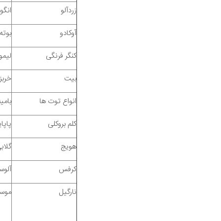
زردآلو
انگور
آوکادو
بوته
کنگر فرنگی
لیمو
بیت
خربز
انواع توت ها
بامیه
کلم بروکلی
پاپای
هویج
گلاب
کرفس
آلوس
نارگیل
موسی