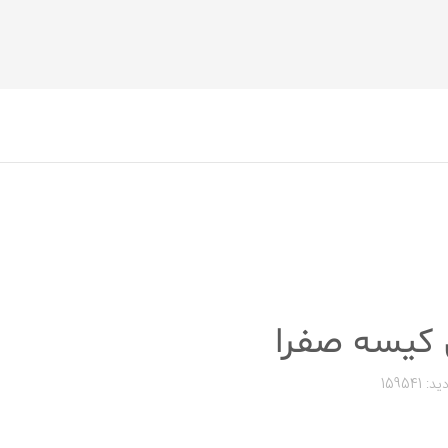
 کیسه صفرا
د: 159541