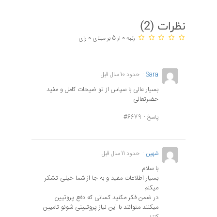
نظرات (
2
)
رتبه 0 از 5 بر مبنای 0 رای
Sara
حدود 10 سال قبل
بسیار عالی با سپاس از تو ضیحات کامل و مفید
حضرتعالی.
پاسخ
#6679
شهين
حدود 11 سال قبل
با سلام
بسيار اطلاعات مفيد و به جا از شما خيلى تشكر
ميكنم
در ضمن فكر مكنيد كسانى كه دفع پروتيين
ميكنند متوانند با اين نياز پروتيينى شونو تاميين
كنند