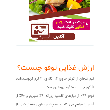
ارزش غذایی توفو چیست؟
نیم فنجان از توفو حاوی 94 کالری، 2 گرم کربوهیدرات،
5 گرم چربی و 10 گرم پروتئین است.
توفو 44٪ از نیازهای کلسیم روزانه، 9٪ منیزیم و 40٪ از
آهن را فراهم می کند و همچنین حاوی مقدار کمی از