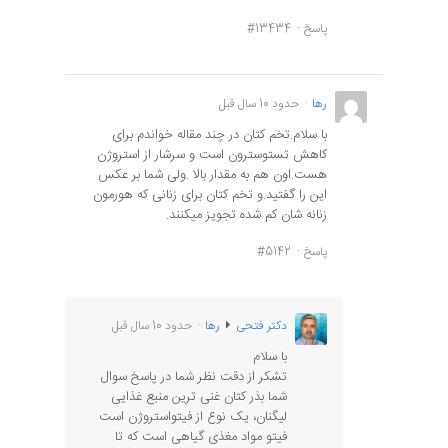
پاسخ
#13434
رها
حدود 10 سال قبل
با سلام.تخم کتان در چند مقاله خواندم برای
کاهش تستوسترون است و سرشار از استروژن
هست.اون هم به مقدار بالا .ولی شما بر عکس
این را گفتید.و تخم کتان برای زنانی که هورمون
زنانه شان کم شده تجویز میکنند.
پاسخ
#5142
دکتر فتحی
رها
حدود 10 سال قبل
با سلام
تشکر از دقت نظر شما در پاسخ سوال
شما بذر کتان غنی ترین منبع غذایی
لیگنان، یک نوع از فیتواستروژن است
فیتو مواد مغذی گیاهی است که تا