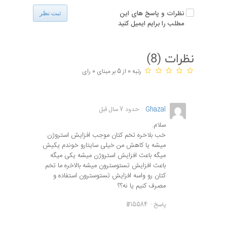
نظرات و پاسخ های این
ثبت نظر
مطلب را برایم ایمیل کنید
نظرات (
8
)
رتبه 0 از 5 بر مبنای 0 رای
Ghazal
حدود 7 سال قبل
سلام.
خب بلاخره تخم کتان موجب افزایش استروژن
میشه یا کاهش من خیلی سایتارو خوندم یکیش
میگه باعث افزایش استروژن میشه یکی میگه
باعث افزایش تستوسترون میشه بالاخره ما تخم
کتان رو واسه افزایش تستوسترون استفاده و
مصرف کنیم یا نه؟؟
پاسخ
#15584