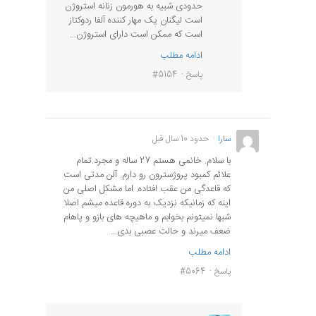
حدودی شبیه به هورمون زنانه استروژن
است لیگنان یک مهار کننده آلفا ردوکتاز
است که ممکن است دارای استروژن...
ادامه مطلب
پاسخ
#5154
سارا
حدود 10 سال قبل
با سلام. خانمی هستم 27 ساله و مجرد.تمام
علائم کمبود پروژسترون رو دارم. آلن مدتی است
که قاعدگی من عقب افتاده. اما مشکل اصلی من
اینه که زمانیکه نزدیک به دوره قاعده میشم اصلا
شبها نمیتونم بخوابم و ماهیچه های بازو و پاهام
ضعف میرند و حالت عصبی بدی...
ادامه مطلب
پاسخ
#5064