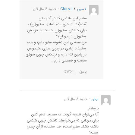
حسین
Ghazal
حدود 6 سال قبل
سلام این علائمی که در آخر متن
آمده(نشانه های عدم تعادل استروژن) ،
برای کاهش استروژن هست یا افزایش
استروژن در مردان؟؟
من همه ی این نشونه هارو دارم؛ و بدنم
استعداد زیادی در چربی سازی بخصوص
در پایین تنه داره؛ و برعکس چربی سوزی
سخت و ضعیفی دارم....
پاسخ
#17621
ایمان
حدود 8 سال قبل
با سلام.
آیا می‌توان نتیجه گرفت که مصرف تخم کتان
برای مردانی که می‌خواهند کاهش چربی شکمی
داشته باشند مضر است؟ حد استفاده از آن چقدر
است؟