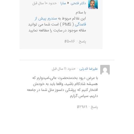
دکتر فتحی
سارا
حدود 10 سال قبل
با سلام
این غلائم مربوط به
سندرم پیش از
قاعدگی
( PMS ) است شما می توانید
مقاله موجود در سایت را مطالعه نمایید
پاسخ
#5086
علیرضا قدرتی
حدود 11 سال قبل
با عرض درود بخدمتحضرت عالی،امیدوارم که
همیشه شادکاام باشید، واقعا باید به خودمان
افتخار کنیم که پزشکی دلسوز مثل شما در جامعه
داریم، سپاس گزارم
پاسخ
#2989