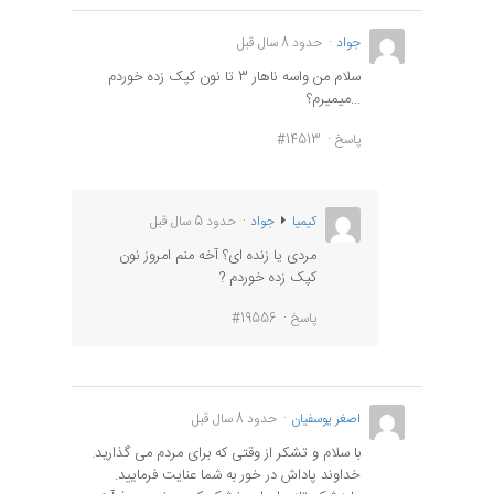
جواد
حدود 8 سال قبل
سلام من واسه ناهار 3 تا نون کپک زده خوردم
...میمیرم؟
پاسخ
#14513
کیمیا
جواد
حدود 5 سال قبل
مردی یا زنده ای؟ آخه منم امروز نون
کپک زده خوردم ?
پاسخ
#19556
اصغر یوسفیان
حدود 8 سال قبل
با سلام و تشکر از وقتی که برای مردم می گذارید.
خداوند پاداش در خور به شما عنایت فرمایید.