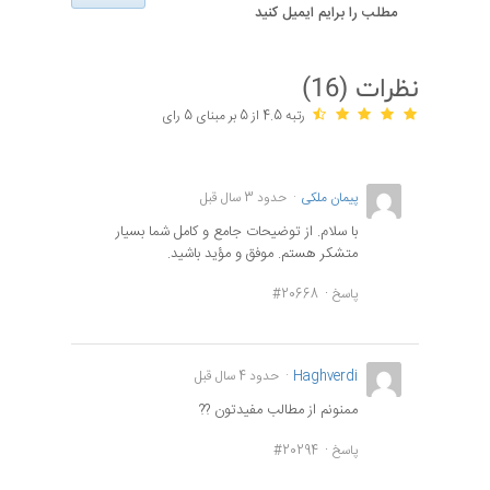
مطلب را برایم ایمیل کنید
نظرات (
16
)
رتبه 4.5 از 5 بر مبنای 5 رای
پیمان ملکی
حدود 3 سال قبل
با سلام. از توضیحات جامع و کامل شما بسیار
متشکر هستم. موفق و مؤید باشید.
پاسخ
#20668
Haghverdi
حدود 4 سال قبل
ممنونم از مطالب مفیدتون ??
پاسخ
#20294