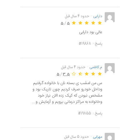
دارایی
حدود 4 سال قبل
5
/
5
عالی بود دارابی
پاسخ
#19868
م.کاظمی
حدود 4 سال قبل
5
/
3.5
س من امشب ی بسته نان با خانواده گرفتیم
وداخل خودرو صرف کردیم چون تاریک بود و
مشخص نبودن که کپک زده الان نیاز خود
وخانواده به مراکز درمانی برویم و آزمایش و....
پاسخ
#19855
مهرابی
حدود 5 سال قبل