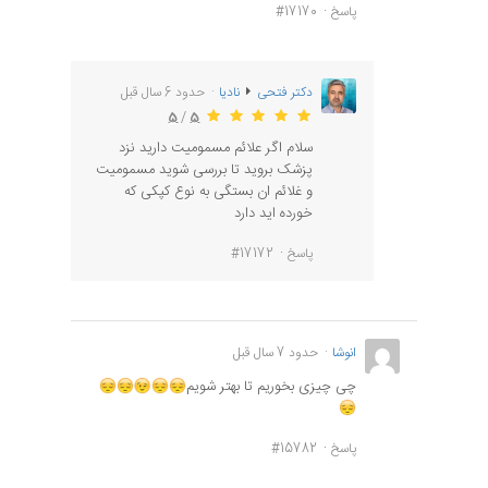
پاسخ
#17170
دکتر فتحی
نادیا
حدود 6 سال قبل
5
/
5
سلام اگر علائم مسمومیت دارید نزد
پزشک بروید تا بررسی شوید مسمومیت
و غلائم ان بستگی به نوع کپکی که
خورده اید دارد
پاسخ
#17172
انوشا
حدود 7 سال قبل
چی چیزی بخوریم تا بهتر شویم
پاسخ
#15782