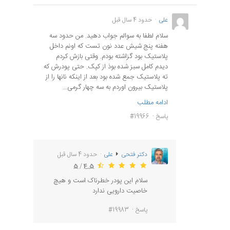
علی
حدود 4 سال قبل
سلام لطفا به سوالم جواب دهید. من حدود سه
هفنه پنج شیش عدد نون تست که اونم داخل
پلاستیک بود گزاشته بودم. وقتی بازش کردم
دیدم کامل سبز شده بوذ از کپک. حتی پودرش که
ته پلاستیک جمع شده بود بعد از اینکه نانها را از
پلاستیک بیرون اوردم به سه چهار گرمی...
ادامه مطلب
پاسخ
#19966
دکتر فتحی
علی
حدود 4 سال قبل
5
/
4.5
سلام این پودر خطرناک است و هیچ
خاصیت دارویی ندارد
پاسخ
#19983