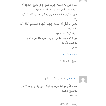
سلام من یه بسته چوب شور و از دیروز حدود 7
یا 8 عدد دادم دختر 2 ساله ام خورد
امروز متوجه شدم که چوب شور ها به شدت کپک
زده
یعنی از قبل که بسته چوب شور و شستم انگار اب
رفته توش
و یه کپک سیاه بود
من فکر کردم انتهای چوب شور ها سوخته و
توجهی نکردم
حالا...
ادامه مطلب
پاسخ
#19659
محمد علی
حدود 5 سال قبل
سلام اگر میشه درمورد کپک نان به زبان ساده تر
توضیح دهید
ممنونم
پاسخ
#19186