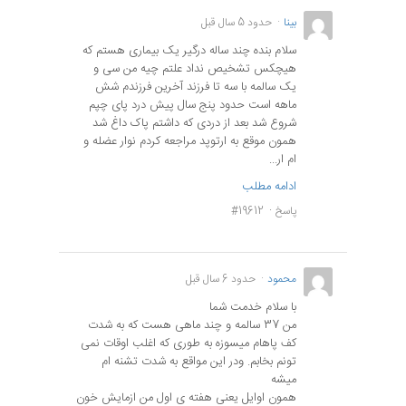
بینا
حدود 5 سال قبل
سلام بنده چند ساله درگیر یک بیماری هستم که
هیچکس تشخیص نداد علتم چیه من سی و
یک سالمه با سه تا فرزند آخرین فرزندم شش
ماهه است حدود پنج سال پیش درد پای چپم
شروع شد بعد از دردی که داشتم پاک داغ شد
همون موقع به ارتوپد مراجعه کردم نوار عضله و
ام ار...
ادامه مطلب
پاسخ
#19612
محمود
حدود 6 سال قبل
با سلام خدمت شما
من 37 سالمه و چند ماهی هست که به شدت
کف پاهام میسوزه به طوری که اغلب اوقات نمی
تونم بخابم. ودر این مواقع به شدت تشنه ام
میشه
همون اوایل یعنی هفته ی اول من ازمایش خون