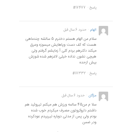
پاسخ
#17477
الهام
حدود 6 سال قبل
سلام من الهام هستم دخترم 5 سالشه چندماهی
هست که کف دست وپاهایش میسوزه وعرق
میکند دکترهم بردم کلی آ زمایشم گرفتم ولی
هیچی نشون نداده خیلی لاغزهم شده شوزش
بیش ازحده
پاسخ
#17332
مژگان
حدود 6 سال قبل
سلا م من45 سالمه ورزش هم میکنم تیروئید هم
داشتم داروکروتون مصرف میکردم خوب شده
بودم ولی پس از مدتی دوباره تیرییدم عودکرده
ودر ضمن