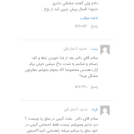
دادم ولی گفتند مشکلی نداری
حدودا 5سال پیش چربی کبد از نوع...
ادامه مطلب
پاسخ
#18052
زینب
حدود 6 سال قبل
سلام آقای دکتر، بعد از غذا خوردن پاها و کف
دستام و شکمم به شدت داغ میشن خیلی برام
آزار دهندس مخصوصا اگه بخوام بخوابم، بنظرتون
مشکل چیه؟
پاسخ
#17840
فرزاد
حدود 6 سال قبل
سلام اقای دکتر ...علت گرمی در ساق پا چیست ؟
درد ندارم وسوزشم نیست فقط احساس گرمی در
خود ساق پا میکنم میشه راهنمایی کنید؟؟ممنون