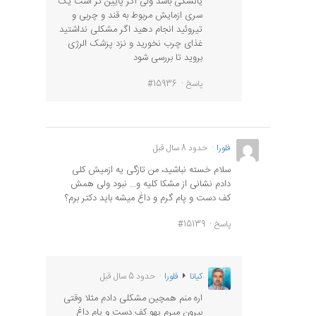
یائسگی باشد ولی اگر پایین تر است یک
سری ازمایش مربوط به قند و چربی و
تیروئید انجام دهید اگر مشکلی نداشتید
غذای چرب نخورید و نزد پزشک الرژی
بروید تا بررسی شود
پاسخ
#15936
فلورا
حدود 8 سال قبل
سلام خسته نباشید، من تازگی یه ازمیش کلی
دادم نشانی از مشکا کلیه و... نبود ولی همش
کف دست و پام گرم و داغ میشه باید دکتر برم؟
پاسخ
#15139
کیانا
فلورا
حدود 5 سال قبل
اره منم همچین مشکلی دادم مثلا وقتی
بیرون میرم یهو کف دست و پام داغ