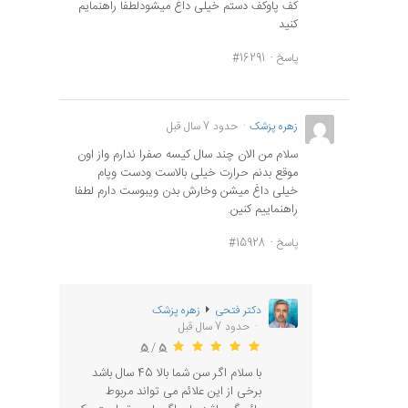
کف پاوکف دستم خیلی داغ میشودلطفا راهنمایم
کنید
پاسخ
#16291
زهره پزشک
حدود 7 سال قبل
سلام من الان چند سال کیسه صفرا ندارم واز اون
موقع بدنم حرارت خیلی بالاست ودست وپام
خیلی داغ میشن وخارش بدن ویبوست دارم لطفا
راهنماییم کنین.
پاسخ
#15928
دکتر فتحی
زهره پزشک
حدود 7 سال قبل
5
/
5
با سلام اگر سن شما بالا 45 سال باشد
برخی از این علائم می تواند مربوط