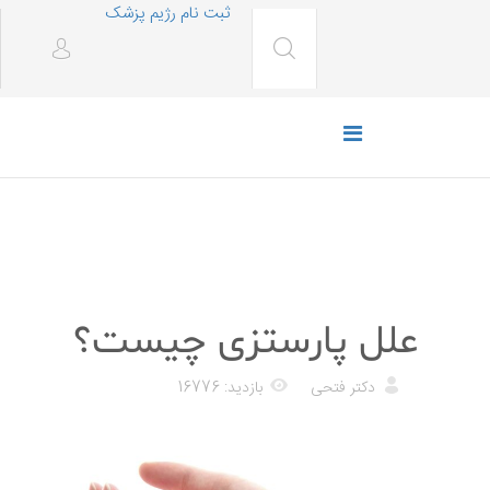
ثبت نام رژیم پزشک
پزشکی
علل پارستزی چیست؟
دکتر فتحی
بازدید: 16776