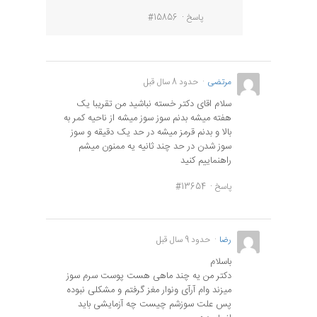
پاسخ
#15856
مرتضی
حدود 8 سال قبل
سلام اقای دکتر خسته نباشید من تقریبا یک
هفته میشه بدنم سوز سوز میشه از ناحیه کمر به
بالا و بدنم قرمز میشه در حد یک دقیقه و سوز
سوز شدن در حد چند ثانیه یه ممنون میشم
راهنماییم کنید
پاسخ
#13654
رضا
حدود 9 سال قبل
باسلام
دکتر من یه چند ماهی هست پوست سرم سوز
میزند وام آرآی ونوار مغز گرفتم و مشکلی نبوده
پس علت سوزشم چیست چه آزمایشی باید