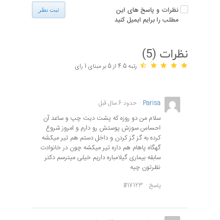
نظرات و پاسخ های این
ثبت نظر
مطلب را برایم ایمیل کنید
نظرات (
5
)
رتبه 4.5 از 5 بر مبنای 1 رای
Parisa
حدود 6 سال قبل
سلام من دو روزه که پشت دیت چپ و ساعد آن
احساس سوزش پوستش رو دارم و امروز شروع
کرده به گز گز کردن و داخل دستم هم تیر میکشه
گهگاه پاهام هم داره تیر میکشه چون در خانوادت
سابقه بیماری گیلامباره داریم خیلی میترسم دکتر
نظرتون چیه
پاسخ
#17123