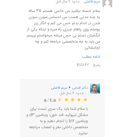
مریم فاضلی
حدود 7 سال قبل
سلام خسته نباشید من خانمی هستم 35 ساله
یه چند مدتی هست من احساس سوزن سوزن
شدن در اندام بدنم حس می کنم و انگار زیر
پوستم روی پاهام چیزی راه میره و اینکه یکی از
انگشتان دستم بی حس میشه میخواستم بپرسم
من باید به چه متخصصی مراجعه کنم و چه
ازمایشاتی...
ادامه مطلب
پاسخ
#15842
دکتر فتحی
مریم فاضلی
حدود 7 سال قبل
5
/
4.5
با سلام شما باید یک سزی تست برای
مشکل تیروئید، قند خون، ویتامین d3 و
ویتامین b12 را انجام دهید و به
متخصص داخلی مغز و اعصاب مراجعه
نمایید