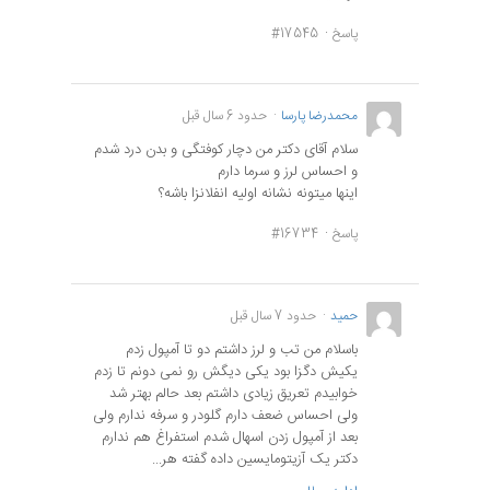
پاسخ
#17545
محمدرضا پارسا
حدود 6 سال قبل
سلام آقای دکتر من دچار کوفتگی و بدن درد شدم
و احساس لرز و سرما دارم
اینها میتونه نشانه اولیه انفلانزا باشه؟
پاسخ
#16734
حمید
حدود 7 سال قبل
باسلام من تب و لرز داشتم دو تا آمپول زدم
یکیش دگزا بود یکی دیگش رو نمی دونم تا زدم
خوابیدم تعریق زیادی داشتم بعد حالم بهتر شد
ولی احساس ضعف دارم گلودر و سرفه ندارم ولی
بعد از آمپول زدن اسهال شدم استفراغ هم ندارم
دکتر یک آزیتومایسین داده گفته هر...