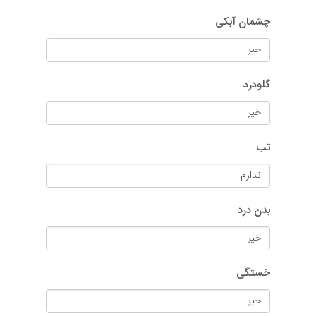
چشمان آبکی
گلودرد
تب
بدن درد
خستگی