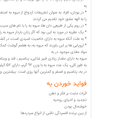
به
* در یونان، افراد به عنوان تشریفات ازدواج از میوه به استف
را به الهه عشق خود تقدیم می کردند.
* در روم یکی از طبیعی دان ها، میوه به را با نام های
* یک نظریه در مورد به این بود که اگر زنان باردار میوه به را
* به علت آنکه میوه به دارای خاصیت اسیدی است، در کشو
* اروپایی ها بر این باورند که میوه به، به هضم گوشت ک
مواد مغذی موجود در به
میوه به دارای مقدار زیادی فیبر غذایی، پتاسیم ، قند و ویتامین C می باشد. این میوه فاقد چرب
در به، پتاسیم و فسفر و کمترین آنها روی است. بیشترین ویتامین ها در به، ویتامین
فواید خوردن به
اثرات مثبت بر فکر و ذهن
تجدید و احیای روحیه
خوشحال بودن
از بین برنده افسردگی ناشی از انواع سردردها