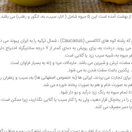
 انار، سیب، به، انگور و رطب) می باشد.
Ca) ، شمال ترکیه را به ایران پیوند می دهد.
بیشتر از 4000 سال است که درخت به، در آسیا و مدیترانه می 
 میوه به، شبیه سیب زرد یا گلابی است.
ت، ترش و شیرین می باشد. مارمالاد، مربا و ژله به بسیار فراوان است.
د. پکتین باعث سفت شدن به می شود.
 برای تجارت می بردند، ایرانی ها (به خصوص اصفهانی ها) به، سیب و زعفران را
 هم به صورت خام و هم به صورت پخته خورده می شد.
ا تمام میوه به رنگ زرد درآید و بو دار شود.
ن را در یخچال قرار دهید، ولی به را کنار سیب یا گلابی نگذارید، زیرا ممکن است
 یا دسر مصرف می کنند.
ی آب خیس می کردند و از لعاب به دست آمده ی آن، برای لوله کردن مو و صاف نگ