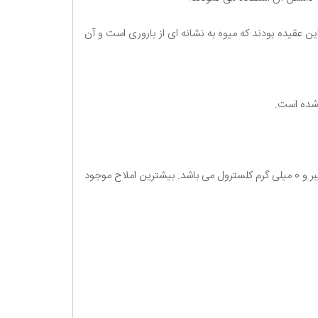
ر این عقیده بودند که میوه به نشانه ای از باروری است و آن
 شده است.
به طور کلی، یک عدد میوه به با وزن 92 گرم، دارای 52 کیلوکالری، 0/37 گرم پروتئین، 0/09 گرم چربی ، 14/08 گرم کربوهیدرات ، 1/7 گرم فیبر و 0 میلی گرم کلسترول می باشد. بیشترین املاح موجود