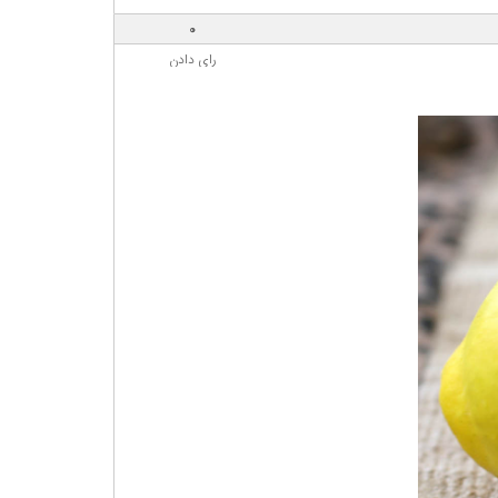
0
رای دادن