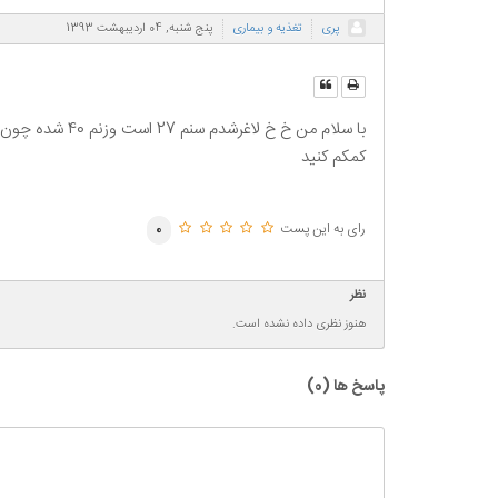
پری
تغذیه و بیماری
پنج شنبه, 04 ارديبهشت 1393
با سلام من خ 
کمکم کنید
رای به این پست
0
نظر
هنوز نظری داده نشده است.
پاسخ ها (
0
)