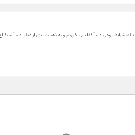
خ لاغرشدم سنم 27 است وزنم 40 شده چون بنا به شرایط روحی عمداً غذا نمی خوردم و یه ذهنیت بدی از غذ