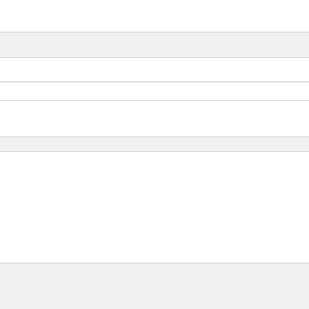
-
-
-
-
-
-
-
-
-
-
-
-
-
-