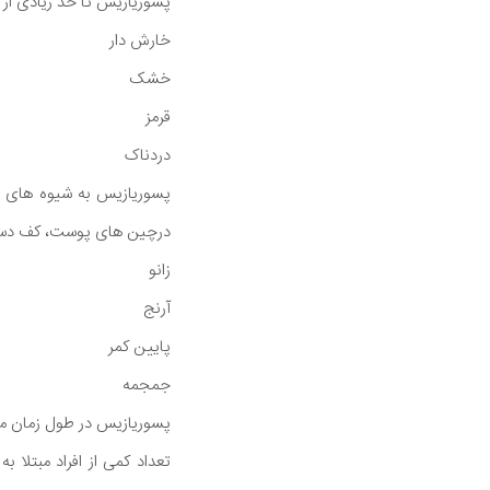
پسوریازیس تا حد زیادی از 
خارش دار
خشک
قرمز
دردناک
پسوریازیس به شیوه های م
درچین های پوست، کف دست و
زانو
آرنج
پایین کمر
جمجمه
پسوریازیس در طول زمان می
تعداد کمی از افراد مبتلا 