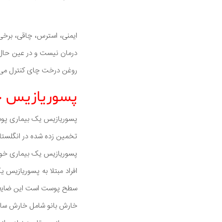
ایمنی، استرس، چاقی، برخی 
درمان نیست و در عین حال م
روغن درخت چای کنترل می ش
پسوریازیس 
پسوریازیس یک بیماری پو
تخمین زده شده در انگلستان و شمال اروپا 1 درصد یا 2 درصد
پسوریازیس یک بیماری خود 
افراد مبتلا به پسوریازیس
سطح پوست است این ضایعات
خارش بانو شامل خارش سا