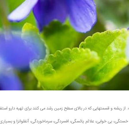
از ریشه و قسمتهایی که در بالای سطح زمین رشد می کنند برای تهیه دارو استف
ستگی، بی خوابی، علائم یائسگی، افسردگی، سرماخوردگی، آنفلوانزا و بسیاری از