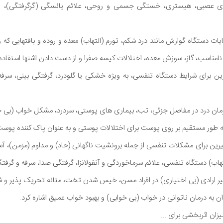
ای عصبی، هیستری، خستگی جسمی و روحی، علائم یائسگی (گرگرفتگی)، 
ت دستگاه گوارش مانند درد شکم، تورم (التهاب) معده و روده و بافتهایی که ر
 نامناسب، گاز، سوزش معده، اختلالات کیسه صفرا و از دست دادن اشتها استفاد
رین برای شرایط دستگاه تنفسی، به ویژه خشکی یا گلودرد، گرفتگی بینی، سر
درمان درد در مفاصل جزئی، تب، بیماری های پوستی، سردرد، مشکل خواب (بی 
 طور مستقیم بر روی پوست برای اختلالات پوستی و به عنوان پاک کننده پوست
یرین برای مشکلات تنفسی از جمله برونشیت ناگهانی (حاد) و مداوم (مزمن)، آس
التهاب) دستگاه تنفسی، علائم سرماخوردگی و آنفولانزا، گرفتگی صدا، سرفه و گرف
یر ارادی (بی اختیاری) در افراد مسن، خیس شدن تخت، مثانه تحریک پذیر و 
وان به درمان ناتوانی در خواب (بی خوابی) و بهبود خواب عمیق اشاره کرد.
یزان اثربخشی برای ...