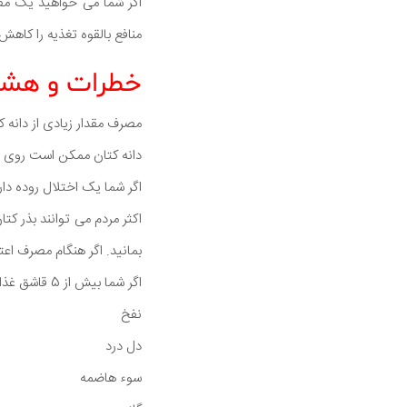
اگر شما می خواهید یک مق
منافع بالقوه تغذیه را کاهش
خطرات و هشدا
مصرف مقدار زیادی از دانه
دانه کتان ممکن است روی قن
اگر شما یک اختلال روده داری
اکثر مردم می توانند بذر کت
بمانید. اگر هنگام مصرف اع
اگر شما بیش از 5 قاشق غذاخوری بذر کتان خام یا نارس مصرف کنید ممکن است عوارض جانبی خفیف را تجربه کنید که عبارتند از:
نفخ
دل درد
سوء هاضمه