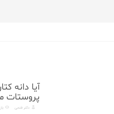
رژیم غذایی
آیا دانه کت
پروستات م
دکتر فتحی
بازد