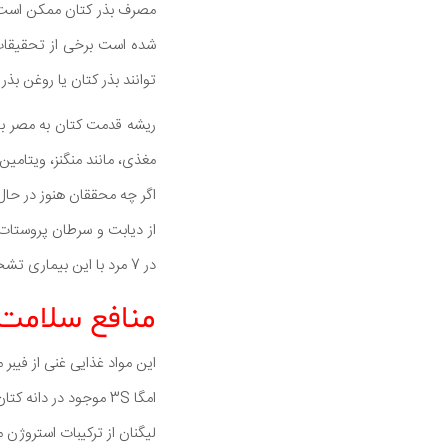
مصرف بذر کتان ممکن است 
شده است برخی از تحقیقات
توانند بذر کتان یا روغن بذ
ریشه قدمت کتان به مصر با
مغذی، مانند منگنز، ویتامین B-1، و اسیدهای چرب امگا 3 است
اگر چه محققان هنوز در حا
در 7 مرد با این بیماری تشخیص داده می شود.
منافع سلامت 
این مواد غذایی غنی از فیب
امگا 3S موجود در دانه کتان ممکن است به فشار خون کمک کند و سبب کاهش خطر ابتلا به بیماری های قلبی عروقی شود.
لیگنان از ترکیبات استروژن 