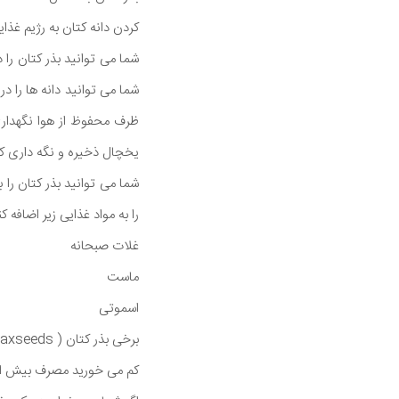
کردن دانه کتان به رژیم غذای
شما می توانید بذر کتان را 
شما می توانید دانه ها را در
ظرف محفوظ از هوا نگهداری 
یخچال ذخیره و نگه داری کن
شما می توانید بذر کتان را
را به مواد غذایی زیر اضافه کن
غلات صبحانه
ماست
اسموتی
کم می خورید مصرف بیش از 5 قاشق غذاخوری یا 50 گرم، از طیف دانه کتان در طول روز ممکن است سبب عوارض جانبی خفی