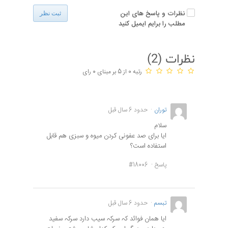
نظرات و پاسخ های این
ثبت نظر
مطلب را برایم ایمیل کنید
نظرات (
2
)
رتبه 0 از 5 بر مبنای 0 رای
توران
حدود 6 سال قبل
سلام
ایا برای صد عفونی کردن میوه و سبزی هم قابل
استفاده است؟
پاسخ
#18006
تبسم
حدود 6 سال قبل
ایا ھمان فوائد کہ سرکہ سیب دارد سرکہ سفید