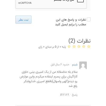
نظرات و پاسخ های این
ثبت نظر
مطلب را برایم ایمیل کنید
نظرات (
2
)
رتبه 0 از 5 بر مبنای 0 رای
شبنم
حدود 6 سال قبل
سلام بله متاسفانه من از یک اسپری بینی حاوی
کاراگینان برای پسرم ایتفاده میکردم واین عوارض
رو دیدم(کهیر واسهال)باقطع اسپری خداروشکر
رفع شد
پاسخ
#17189