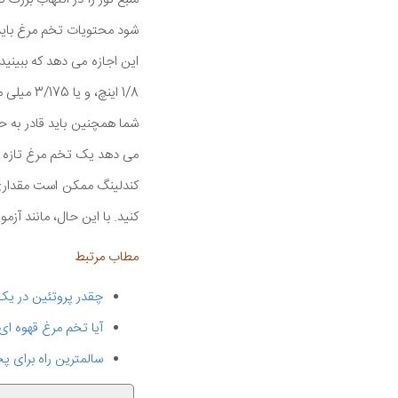
شود محتویات تخم مرغ بای
این اجازه می دهد که ببینی
1/8 اینچ، و یا 3/175 میلی متر باشد. با افزایش سنین تخم مرغ، گازهای جایگزین آب از دست رفته سبب بزرگتر شدن هوا خواهد شد.
شما همچنین باید قادر به 
می دهد یک تخم مرغ تازه
کندلینگ ممکن است مقداری ب
کنید. با این حال، مانند آ
مطاب مرتبط
چقدر پروتئین در یک
آیا تخم مرغ قهوه ای
سالمترین راه برای