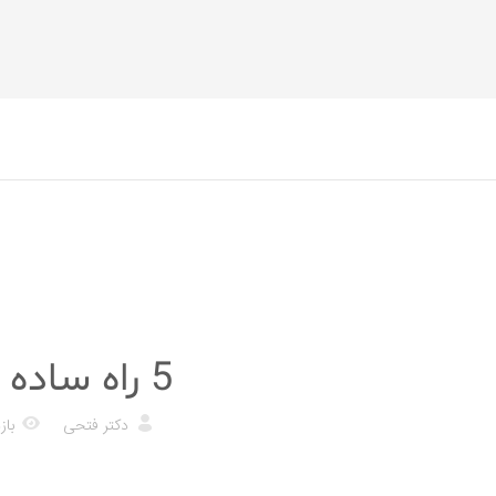
رژیم غذایی
5 راه ساده برای تشخیص یک تخم مرغ خوب از بد
دکتر فتحی
بازد