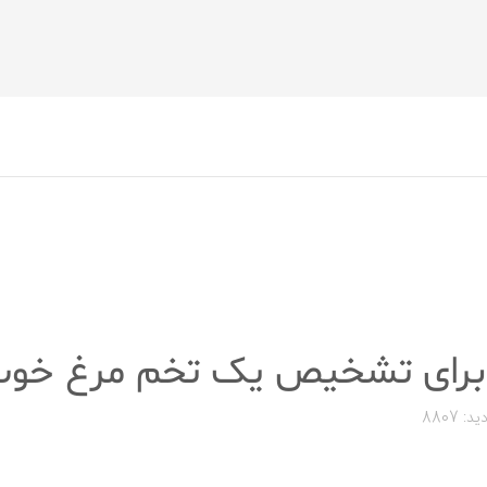
ید: 8807