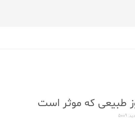
ید: 5009