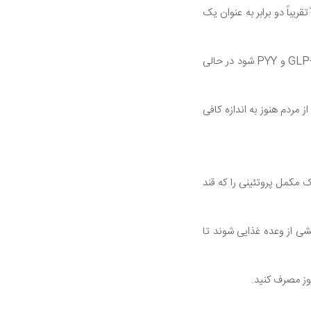
الاً تقریباً دو برابر به عنوان یک
پروتئین همچنین می تواند باعث افزایش اشتهای شما با افزایش سطح هورمون های سیری مانند GLP-1، CCK و PYY شود در حالی
 مردم هنوز به اندازه کافی
ک مکمل پروتئینی را که قند
شی از وعده غذایی شوند تا