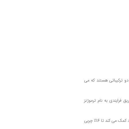
polyphenol epigallocatechin gallate (E) است که هر دو ترکیباتی هستند که می
ق فرایندی به نام ترموژنز
به عنوان مثال، تجزیه و تحلیل شش مطالعه نشان داد که مصرف ترکیبی از عصاره چای سبز و کافئین به افراد کمک می کند تا 16٪ چربی