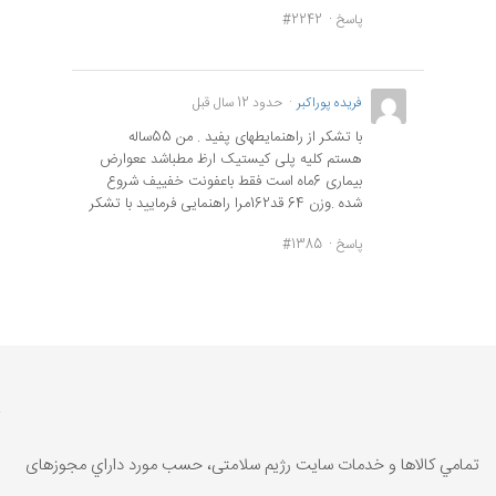
پاسخ
#2242
فریده پوراکبر
حدود 12 سال قبل
با تشکر از راهنمایطهای پفید . من 55ساله
هستم کلیه پلی کیستیک ارظ مطباشد ععوارض
بیماری 6ماه است فقط باعفونت خفییف شروع
شده .وزن 64 قد162مرا راهنمایی فرمایید با تشکر
پاسخ
#1385
تمامي كالاها و خدمات سایت رژیم سلامتی، حسب مورد داراي مجوزهای