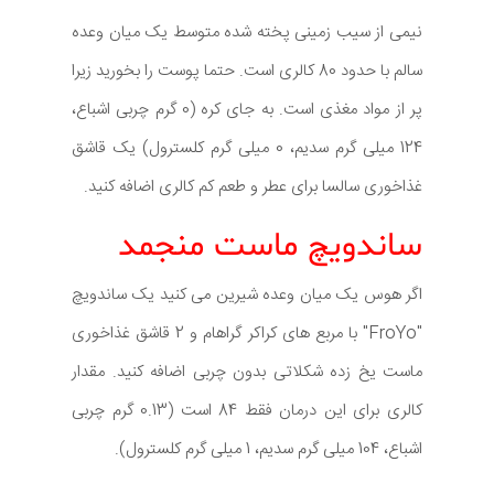
نیمی از سیب زمینی پخته شده متوسط یک میان وعده
سالم با حدود 80 کالری است. حتما پوست را بخورید زیرا
پر از مواد مغذی است. به جای کره (0 گرم چربی اشباع،
124 میلی گرم سدیم، 0 میلی گرم کلسترول) یک قاشق
غذاخوری سالسا برای عطر و طعم کم کالری اضافه کنید.
ساندویچ ماست منجمد
اگر هوس یک میان وعده شیرین می کنید یک ساندویچ
"FroYo" با مربع های کراکر گراهام و 2 قاشق غذاخوری
ماست یخ زده شکلاتی بدون چربی اضافه کنید. مقدار
کالری برای این درمان فقط 84 است (0.13 گرم چربی
اشباع، 104 میلی گرم سدیم، 1 میلی گرم کلسترول).