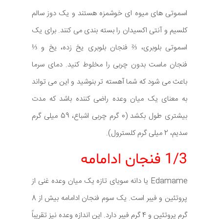
اسموتی های میوه ای خوشمزه هستند و یک دوز سالم
کلسیم و آنتی اکسیدان را بسته بندی می کنند. برای یک
اسموتی بلوبری، ⅔ فنجان بلوبری یخ زده، یخ و ⅓
فنجان ماست بدون چربی را مخلوط کنید. دمای سرما
باعث می شود که شما آهسته تر بنوشید و این می تواند
به معنای یک میان وعده راضی کننده باشد که مدت
بیشتری طول بکشد (0 گرم چربی اشباع، 59 میلی گرم
سدیم، 2 میلی گرم کلسترول).
1/3 فنجان ادامامه
Edamame یا دانه سویای تازه یک میان وعده غنی از
پروتئین و فیبر است. یک سوم فنجان ادامامه بیش از 8
گرم پروتئین و 4 گرم فیبر دارد. این اندازه وعده نیز تقریباً