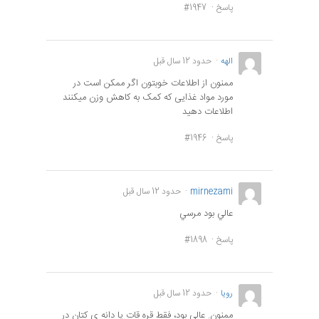
پاسخ
#1947
الهه
حدود 12 سال قبل
ممنون از اطلاعات خوبتون اگر ممکن است در
مورد مواد غذایی که کمک به کاهش وزن میکنند
اطلاعات دهید
پاسخ
#1946
mirnezami
حدود 12 سال قبل
عالي بود مرسي
پاسخ
#1898
رويا
حدود 12 سال قبل
ممنون. عالي بود، فقط قره قات يا دانه ي كتان در