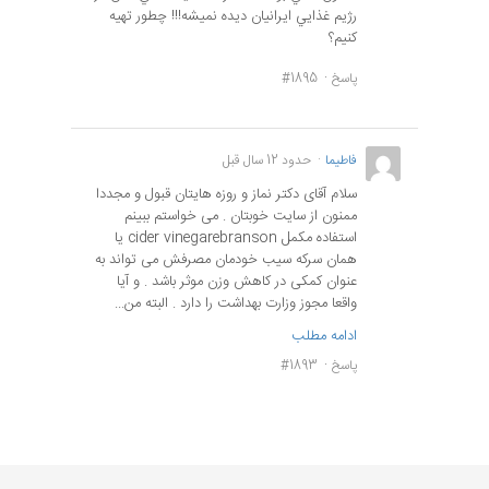
رژيم غذايي ايرانيان ديده نميشه!!! چطور تهيه
كنيم؟
پاسخ
#1895
فاطیما
حدود 12 سال قبل
سلام آقای دکتر نماز و روزه هایتان قبول و مجددا
ممنون از سایت خوبتان . می خواستم ببینم
استفاده مکمل cider vinegarebranson یا
همان سرکه سیب خودمان مصرفش می تواند به
عنوان کمکی در کاهش وزن موثر باشد . و آیا
واقعا مجوز وزارت بهداشت را دارد . البته من...
ادامه مطلب
پاسخ
#1893