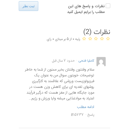
نظرات و پاسخ های این
ثبت نظر
مطلب را برایم ایمیل کنید
نظرات (
2
)
رتبه 0 از 5 بر مبنای 0 رای
کاملیا فتحی
حدود 7 سال قبل
سلام وقتتون وقتتان بخیر ممنون از شما به خاطر
توضیحات خوبتون سوال من به عنوان یک
فیزیولوزیست ورزشی که علاقمند به کارگیری
روشهای تغدیه ای برای کاهش وزن هست در
مورد جایگاه هایی از مغز هست که درگیر فرآیند
اعتیاد به موادغذایی میشه وایا ورزش و رژیم...
ادامه مطلب
پاسخ
#15737