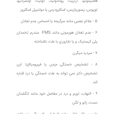
هاشیموتو، آرتریت روماتوئید، کولیت اولسراتیو،
لوپوس، پسوریازیس، اسکلرودرمی یا مولتیپل اسکلروز.
5 - علائم عصبی مانند سرگیجه یا احساس عدم تعادل.
6 - عدم تعادل هورمونی مانند PMS سندرم تخمدان
پلی کیستیک و یا ناباروری با علت ناشناخته.
7 - سردرد میگرن.
8 - تشخیص خستگی مزمن یا فیبرومیالژیا. این
تشخیص دکتر نمی تواند به علت خستگی یا درد اشاره
کند.
9 - التهاب، تورم و درد در مفاصل خود مانند انگشتان
دست، زانو و لگن.