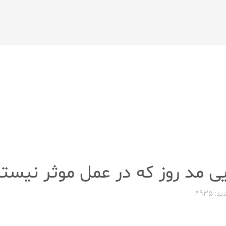
ید: 4935