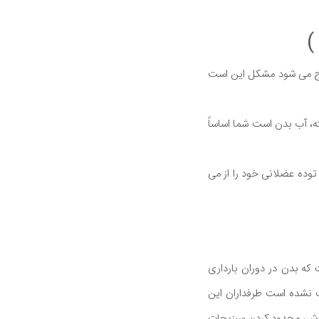
)
طرح می شود مشکل این است
ه، آب بدن است شما اساساً
توده عضلانی خود را از می
ریق یا مصرف کپسول هورمون ( گنادوتروپین جفتی انسان و یا HCG ) است که بدن در دوران بارداری
بت نشده است طرفداران این
ورزش، محدود کردن سبزیجات