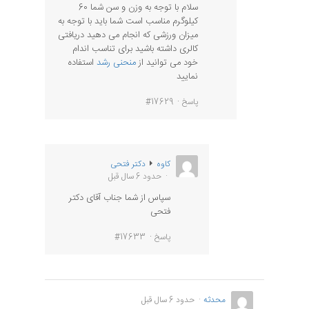
سلام با توجه به وزن و سن شما 60
کیلوگرم مناسب است شما باید با توجه به
میزان ورزشی که انجام می دهید دریافتی
کالری داشته باشید برای تناسب اندام
خود می توانید از
منحنی رشد
استفاده
نمایید
پاسخ
#17629
کاوه
دکتر فتحی
حدود 6 سال قبل
سپاس از شما جناب آقای دکتر
فتحی
پاسخ
#17633
محدثه
حدود 6 سال قبل