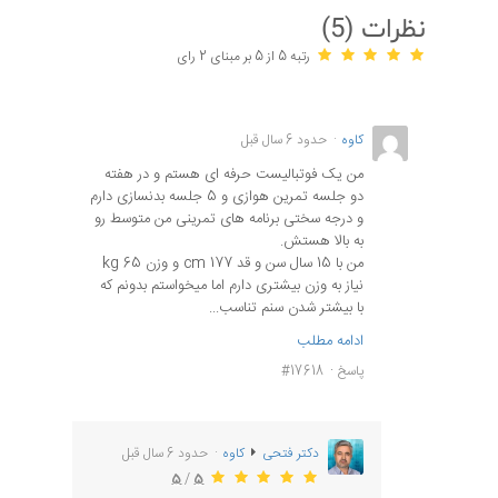
نظرات (
5
)
رتبه 5 از 5 بر مبنای 2 رای
کاوه
حدود 6 سال قبل
من یک فوتبالیست حرفه ای هستم و در هفته
دو جلسه تمرین هوازی و 5 جلسه بدنسازی دارم
و درجه سختی برنامه های تمرینی من متوسط رو
به بالا هستش.
من با 15 سال سن و قد 177 cm و وزن 65 kg
نیاز به وزن بیشتری دارم اما میخواستم بدونم که
با بیشتر شدن سنم تناسب...
ادامه مطلب
پاسخ
#17618
دکتر فتحی
کاوه
حدود 6 سال قبل
5
/
5