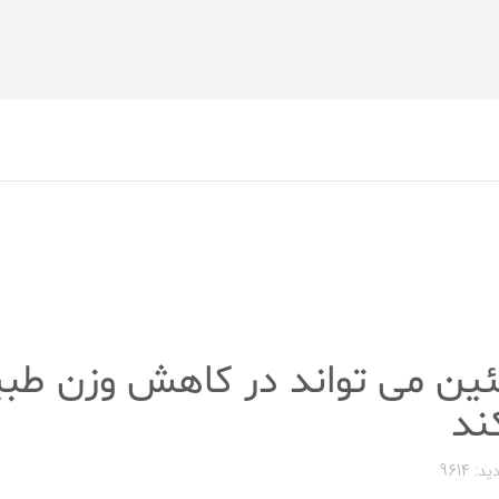
ئین می تواند در کاهش وزن طبی
ند
ید: 9614