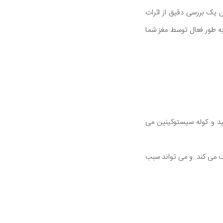
 یک بررسی دقیق از اثرات
ه طور فعال توسط مغز شما
اتر در واقع باعث افزایش سطح هورمون های سیری ( کاهش اشتها ) GLP-1، YY پپتید و کوله سیستوکینین می
ک می کند. و می تواند سبب