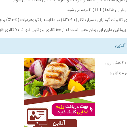
از کالری ها به منظور هضم و سوخت و ساز مواد غذایی استفاده می شود.
(TEF) نامیده می شود.
 (20-30٪) در مقایسه با کربوهیدرات (5-10٪) و چربی (0-3٪) می باشد.
آنلاین
نامه کاهش وزن
ر موبایل و