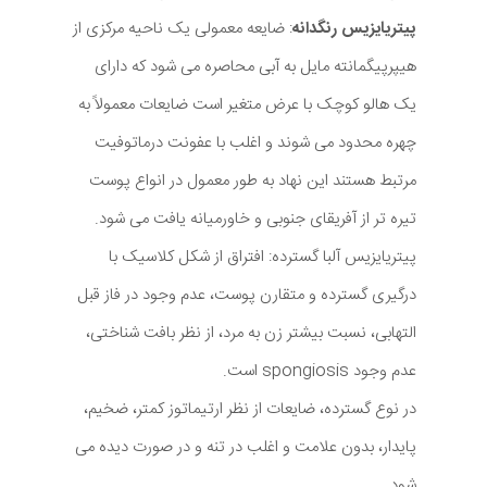
پیتریایزیس رنگدانه
: ضایعه معمولی یک ناحیه مرکزی از
هیپرپیگمانته مایل به آبی محاصره می شود که دارای
یک هالو کوچک با عرض متغیر است ضایعات معمولاً به
چهره محدود می شوند و اغلب با عفونت درماتوفیت
مرتبط هستند این نهاد به طور معمول در انواع پوست
تیره تر از آفریقای جنوبی و خاورمیانه یافت می شود.
پیتریایزیس آلبا گسترده: افتراق از شکل کلاسیک با
درگیری گسترده و متقارن پوست، عدم وجود در فاز قبل
التهابی، نسبت بیشتر زن به مرد، از نظر بافت شناختی،
عدم وجود spongiosis است.
در نوع گسترده، ضایعات از نظر ارتیماتوز کمتر، ضخیم،
پایدار، بدون علامت و اغلب در تنه و در صورت دیده می
شود.