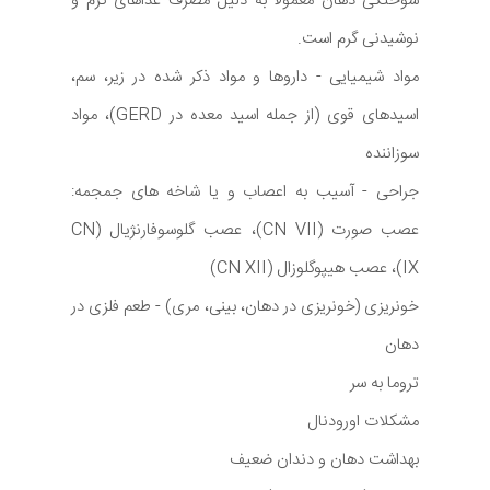
سوختگی دهان معمولاً به دلیل مصرف غذاهای گرم و
نوشیدنی گرم است.
مواد شیمیایی - داروها و مواد ذکر شده در زیر، سم،
اسیدهای قوی (از جمله اسید معده در GERD)، مواد
سوزاننده
جراحی - آسیب به اعصاب و یا شاخه های جمجمه:
عصب صورت (CN VII)، عصب گلوسوفارنژیال (CN
IX)، عصب هیپوگلوزال (CN XII)
خونریزی (خونریزی در دهان، بینی، مری) - طعم فلزی در
دهان
تروما به سر
مشکلات اورودنال
بهداشت دهان و دندان ضعیف