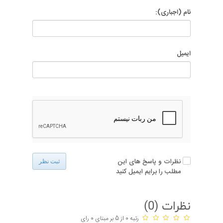
نام (اجباری):
ایمیل
نظرات و پاسخ های این
ثبت نظر
مطلب را برایم ایمیل کنید
نظرات (
0
)
رتبه 0 از 5 بر مبنای 0 رای