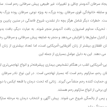
ایجاد سرطان آندومتر چاقی و تغییرات غیر طبیعی پیش سرطانی رحم است. سای
و سابقه خانوادگی قوی سرطان روده بزرگ، به ویژه نوعی سرطان روده بزرگ به
یپوز ارثی یا HNPCC است. خطرات دیگر شامل هرگز بچه دار نشدن، شروع قاعدگی در سنین پ
 تحریک مداوم استروژن بافت آندومتر منجر شوند. به عبارت دیگر، بافت بدو
 کنترل سلول‌ها را افزایش می‌دهد و منجر به ضایعه پیش سرطانی و سرطانی رح
ن قفقازی بیشتر از زنان آفریقایی-آمریکایی است، اما تعداد بیشتری از زنان آفر
می دهند. این به دلیل عوامل بسیاری از جمله این
ی-آمریکایی اغلب در هنگام تشخیص بیماری پیشرفته‌تر و انواع تهاجمی‌تری از 
ان رحم، سارکوم رحم است که بسیار تهاجمی است. در این نوع نادر سرطان ر
 حمایت کننده رحم منشأ می گیرند. زنانی که تحت درمان با اشعه ایکس با دوز ب
ای برخی از انواع سارکوم رحم هستند.
م پس از یائسگی شروع می شوند. پیش آگهی و انتخاب درمان به مرحله سار
 بستگی دارد.