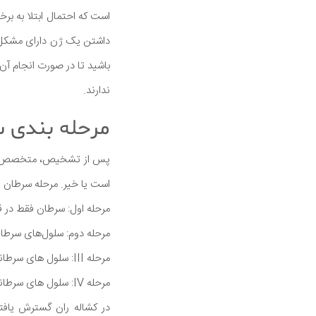
است که احتمال ابتلا به برخ
داشتن یک ژن دارای مشکل به
باشید تا در صورت انجام آن 
ندارند.
مرحله بندی س
پس از تشخیص، متخصص مراق
است یا خیر. مرحله سرطان اط
مرحله اول: سرطان فقط در 
مرحله دوم: سلول‌های سرطانی
مرحله III: سلول های سرطانی در خارج از رحم مانند غدد لنفاوی، لوله های فالوپ، تخمدان ها یا واژن پخش شده اند.
مرحله IV: سلول های