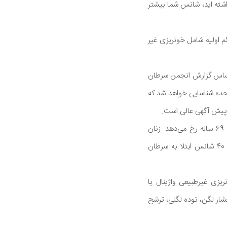
ر گذاشته اید، شانس شما بیشتر
 اولیه شامل خونریزی غیر
اساس گزارش انجمن سرطان
ایالات متحده شناسایی خواهد شد که
اکثریت قریب به اتفاق زنان مبتلا به سرطان آندومتر یائسه هستند. بیش از نیمی از موارد در زنان 50 تا 69 ساله رخ می‌دهد. زنان
جوان‌تری که به این عارضه مبتلا می‌شوند، معمولاً چاق هستند یا استعداد ژنتیکی دارند. یک زن از هر 40 شانس ابتلا به سرطان
زی غیرطبیعی واژینال یا
عبارتند از فشار لگن، توده لگنی، ترشح