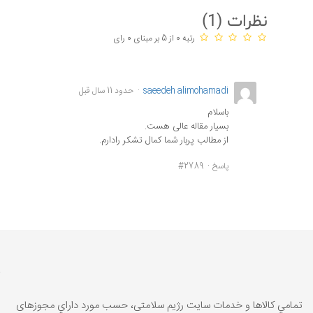
نظرات (
1
)
رتبه 0 از 5 بر مبنای 0 رای
saeedeh alimohamadi
حدود 11 سال قبل
باسلام
بسیار مقاله عالی هست.
از مطالب پربار شما کمال تشکر رادارم.
پاسخ
#2789
تمامي كالاها و خدمات سایت رژیم سلامتی، حسب مورد داراي مجوزهای