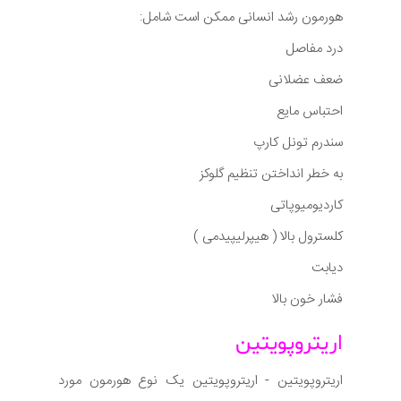
هورمون رشد انسانی ممکن است شامل:
درد مفاصل
ضعف عضلانی
احتباس مایع
سندرم تونل کارپ
به خطر انداختن تنظیم گلوکز
کاردیومیوپاتی
کلسترول بالا ( هیپرلیپیدمی )
دیابت
فشار خون بالا
اریتروپویتین
اریتروپویتین - اریتروپویتین یک نوع هورمون مورد