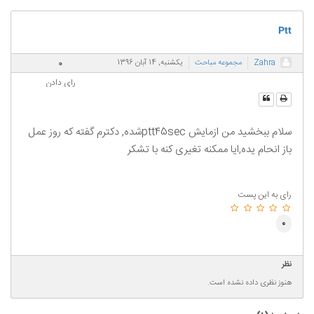
Ptt
0
Zahra
مجموعه مباحث
یکشنبه, 14 آبان 1396
رای دادن
سلام ببخشید من ازمایش ptt45secشده, دکترم گفته که روز عمل
باز انحام یده,ایا ممکنه تغیری کنه با تشکر
رای به این پست
0
نظر
هنوز نظری داده نشده است.