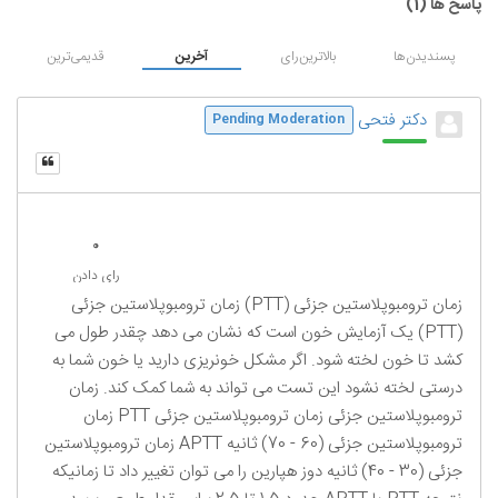
پاسخ ها (
1
)
پسندیدن‌ها
بالاترین‌رای
آخرین
قدیمی‌ترین
دکتر فتحی
Pending Moderation
0
رای دادن
زمان ترومبوپلاستین جزئی (PTT) زمان ترومبوپلاستین جزئی
(PTT) یک آزمایش خون است که نشان می دهد چقدر طول می
کشد تا خون لخته شود. اگر مشکل خونریزی دارید یا خون شما به
درستی لخته نشود این تست می تواند به شما کمک کند. زمان
ترومبوپلاستین جزئی زمان ترومبوپلاستین جزئی PTT زمان
ترومبوپلاستین جزئی (60 - 70) ثانیه APTT زمان ترومبوپلاستین
جزئی (30 - 40) ثانیه دوز هپارین را می توان تغییر داد تا زمانیکه