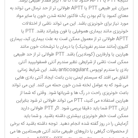
نتیجه PTT یا APTT حدود 1.5 تا 2.5 برابر مقدار طبیعی برسد.
میزان غیر طبیعی PTT یا APTT طولانی تر از حد نرمال می تواند به
معنای کمبود یا کم بودن یک فاکتور لخته شدن خون یا سایر مواد
مورد نیاز برای خونریزی باشد. این می تواند ناشی از اختلالات
خونریزی مانند بیماری هموفیلی یا فون ویلبراند باشد. PTT یا
APTT طولانی تر از معمول ممکن است به علت بیماری کبد، بیماری
کلیوی (مانند سندرم نفروتیک) یا درمان با ترشحات خون مانند
هپارین یا وارفارین (کومادین) باشد. PTT طولانی تر از حد طبیعی
ممکن است ناشی از شرایطی نظیر سندرم آنتی فسفولیپید آنتی
بادی یا سندرم لوپوس anticoagulant باشد. این شرایط زمانی
اتفاق می افتد که سیستم ایمنی بدن باعث ایجاد آنتی بادی هایی
می شود که به عوامل لخته شدن خون حمله می کنند. این می تواند
باعث خونریزی راحت در رگ ها و شریانها شود. وقتی که شما از
هپارین استفاده می کنید، PTT می تواند طولانی تر شود بنابراین
ارزش PTT شما باید دقیقا بررسی شود. اگر PTT طولانی دارید
ممکن است خطر خونریزی بیشتری داشته باشید. و شما باید
آزمایش را در روز گفته شده انجام دهید. توجه داشته باشید که برخی
از محصولات گیاهی یا داروهای طبیعی مانند آنتی هیستامین ها می