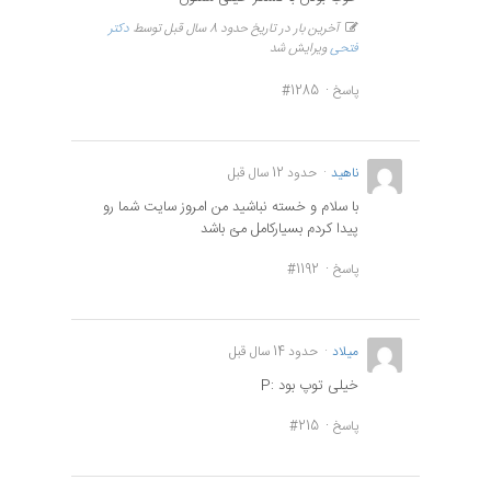
آخرین بار در تاریخ حدود 8 سال قبل توسط
دکتر
فتحی
ویرایش شد
پاسخ
#1285
ناهيد
حدود 12 سال قبل
با سلام و خسته نباشيد من امروز سايت شما رو
پيدا كردم بسياركامل مئ باشد
پاسخ
#1192
میلاد
حدود 14 سال قبل
خیلی توپ بود :P
پاسخ
#215